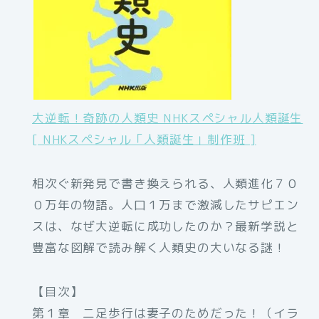
大逆転！奇跡の人類史 NHKスペシャル人類誕生
[ NHKスペシャル「人類誕生」制作班 ]
相次ぐ新発見で書き換えられる、人類進化７０
０万年の物語。人口１万まで激減したサピエン
スは、なぜ大逆転に成功したのか？最新学説と
豊富な図解で読み解く人類史の大いなる謎！
【目次】
第１章 二足歩行は妻子のためだった！（イラ