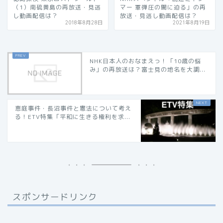
（1）南硫黄島の再放送・見逃
マー 軍弾圧の闇に迫る」の再
し動画配信は？
放送・見逃し動画配信は？
2018年8月28日
2021年8月19日
NHK日本人のおなまえっ！「10歳の悩
み」の再放送は？富士見の地名を大調...
恵庭事件・長沼事件と憲法について考え
る！ETV特集「平和に生きる権利を求...
スポンサードリンク