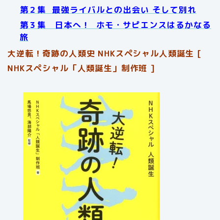
第２集 最強ライバルとの出会い そして別れ
第３集 日本へ！ ホモ・サピエンスはるかなる
旅
大逆転！奇跡の人類史 NHKスペシャル人類誕生 [
NHKスペシャル「人類誕生」制作班 ]