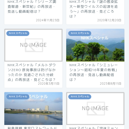
NHKスペシャル「シリーズ調
NHKスペシャル「謎の感染拡
査報道・新世紀」の再放送・
大～新型ウイルスの起源を追
見逃し動画配信は？
う〜」の再放送・見どころ
は？
2024年11月23日
2020年12月20日
ＮＨＫスペシャル
ＮＨＫスペシャル
NHKスペシャル「メルトダウ
NHKスペシャル「シミュレー
ンZERO 原発事故は防げなか
ション～昭和16年夏の敗戦」
ったのか 見過ごされた分岐
の再放送・見逃し動画配信
点」の再放送・見どころは？
は？
2020年3月11日
2025年8月11日
ＮＨＫスペシャル
ＮＨＫスペシャル
秘島探検 東京ロストワールド
NHKスペシャル「混迷ミャン