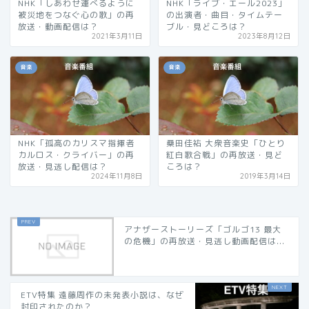
NHK「しあわせ運べるように
NHK「ライブ・エール2023」
被災地をつなぐ心の歌」の再
の出演者・曲目・タイムテー
放送・動画配信は？
ブル・見どころは？
2021年3月11日
2023年8月12日
音楽
音楽
NHK「孤高のカリスマ指揮者
桑田佳祐 大衆音楽史「ひとり
カルロス・クライバー」の再
紅白歌合戦」の再放送・見ど
放送・見逃し配信は？
ころは？
2024年11月8日
2019年3月14日
アナザーストーリーズ「ゴルゴ13 最大
の危機」の再放送・見逃し動画配信は...
ETV特集 遠藤周作の未発表小説は、なぜ
封印されたのか？