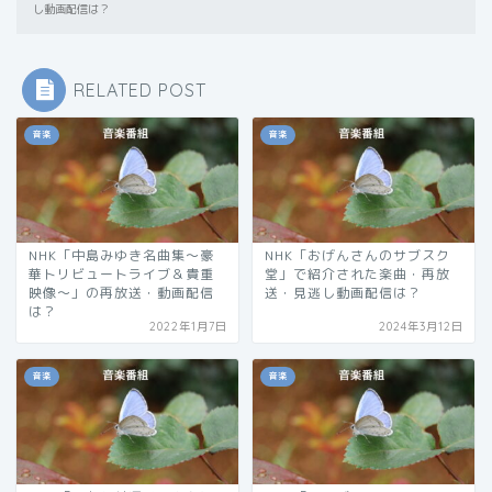
し動画配信は？
RELATED POST
音楽
音楽
NHK「中島みゆき名曲集～豪
NHK「おげんさんのサブスク
華トリビュートライブ＆貴重
堂」で紹介された楽曲・再放
映像～」の再放送・動画配信
送・見逃し動画配信は？
は？
2022年1月7日
2024年3月12日
音楽
音楽