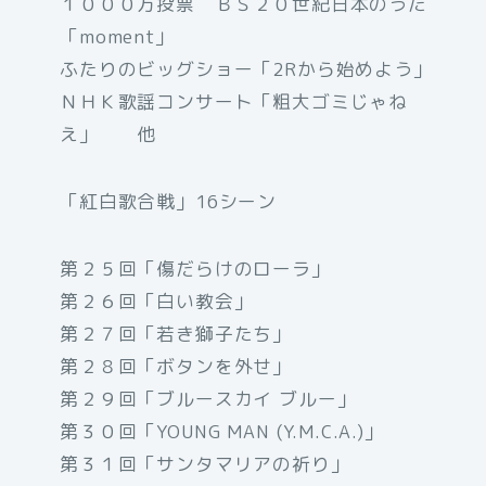
１０００万投票 ＢＳ２０世紀日本のうた
「moment」
ふたりのビッグショー「2Rから始めよう」
ＮＨＫ歌謡コンサート「粗大ゴミじゃね
え」 他
「紅白歌合戦」16シーン
第２５回「傷だらけのローラ」
第２６回「白い教会」
第２７回「若き獅子たち」
第２８回「ボタンを外せ」
第２９回「ブルースカイ ブルー」
第３０回「YOUNG MAN (Y.M.C.A.)」
第３１回「サンタマリアの祈り」