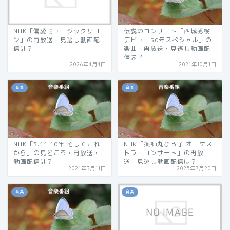
NHK「偏愛ミュージックサロ
伝説のコンサート「西城秀樹
ン」の再放送・見逃し動画配
デビュー50年スペシャル」の
信は？
楽曲・再放送・見逃し動画配
信は？
2026年4月4日
2021年10月1日
音楽
音楽
NHK「3.11 10年 そしてこれ
NHK「薬師丸ひろ子 オーケス
から」の見どころ・再放送・
トラ・コンサート」の再放
動画配信は？
送・見逃し動画配信は？
2021年3月11日
2025年7月20日
音楽
音楽