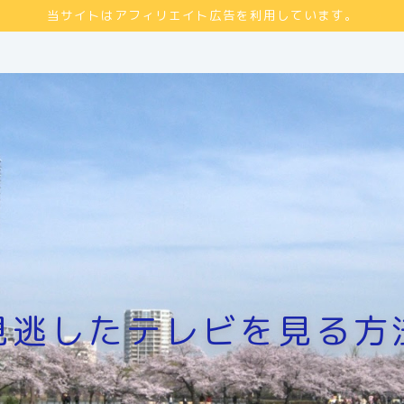
当サイトはアフィリエイト広告を利用しています。
見逃したテレビを見る方