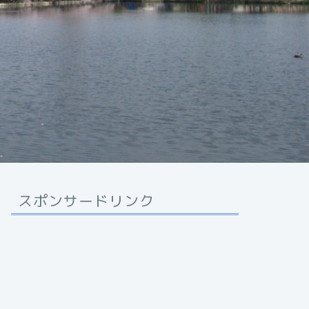
スポンサードリンク