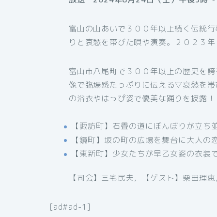
富山の山あいで３００年以上続く伝統行
りと哀愁を帯びた唄や演奏。２０２３年
富山市八尾町で３００年以上の歴史を誇
像で臨場感たっぷりに伝える▽哀愁を帯
の浴衣やはっぴ姿で優美な踊りを披露！
【諏訪町】石畳の道にぼんぼりが立ち
【鏡町】坂の町の広場を舞台に大人の
【東新町】少女たちが早乙女姿の衣装
【司会】三宅民夫，【ゲスト】柴田理恵
[ad#ad-1]