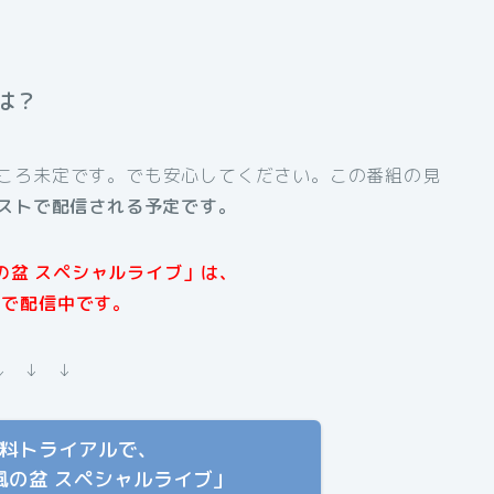
は？
ころ未定です。でも安心してください。この番組の見
クストで配信される予定です。
の盆 スペシャルライブ」は、
XTで配信中です。
↓ ↓ ↓
T 無料トライアルで、
風の盆 スペシャルライブ」