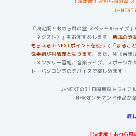
「決定版！おわら風の盆 
U-NE
「決定版！おわら風の盆 スペシャルライブ」
ーネクスト）」をおすすめします。
新規の登
もらえるU-NEXTポイントを使って「まるご
気番組が見放題となります。
また、NHK番
ュメンタリー番組、音楽ライブ、スポーツがた
ト・パソコン等のデバイスで楽しめます！
U-NEXTの31日間無料トライ
NHKオンデマンド作品が
詳
「決定版！おわら風