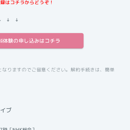
規登録はコチラからどうぞ！
↓ ↓ ↓
間無料体験の申し込みはコチラ
となりますのでご留意ください。解約手続きは、簡単
ライブ
7時［NHK総合］