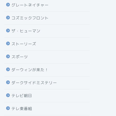
グレートネイチャー
コズミックフロント
ザ・ヒューマン
ストーリーズ
スポーツ
ダーウィンが来た！
ダークサイドミステリー
テレビ朝日
テレ東番組