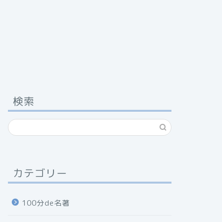
検索
カテゴリー
100分de名著