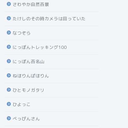
さわやか自然百景
たけしのその時カメラは回っていた
なつぞら
にっぽんトレッキング100
にっぽん百名山
ねほりんぱほりん
ひとモノガタリ
ひよっこ
べっぴんさん