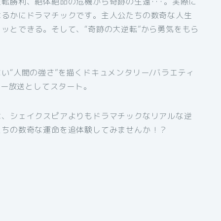
転勝利、絶体絶命の危機から奇跡の生還･･･。実際に
はるかにドラマチックです。主人公たちの数奇な人生
ッとできる。そして、“奇跡の大逆転”から勇気をもら
い“人間の強さ”を描くドキュメンタリー/バラエティ
ラー放送としてスタート。
は、シェイクスピアよりもドラマチックなリアルな逆
たちの数奇な運命を追体験してみませんか！？