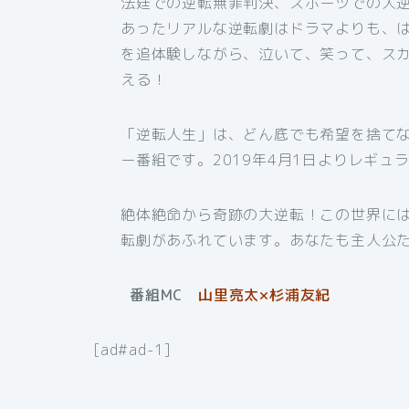
法廷での逆転無罪判決、スポーツでの大逆
あったリアルな逆転劇はドラマよりも、
を追体験しながら、泣いて、笑って、スカ
える！
「逆転人生」は、どん底でも希望を捨てな
ー番組です。2019年4月1日よりレギュ
絶体絶命から奇跡の大逆転！この世界に
転劇があふれています。あなたも主人公
番組MC
山里亮太×杉浦友紀
[ad#ad-1]