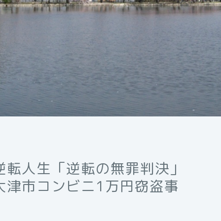
逆転人生「逆転の無罪判決」
大津市コンビニ1万円窃盗事