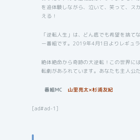
を追体験しながら、泣いて、笑って、スカ
える！
「逆転人生」は、どん底でも希望を捨てな
ー番組です。2019年4月1日よりレギュ
絶体絶命から奇跡の大逆転！この世界に
転劇があふれています。あなたも主人公
番組MC
山里亮太×杉浦友紀
[ad#ad-1]