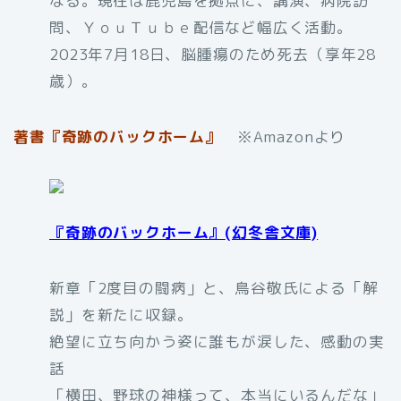
なる。現在は鹿児島を拠点に、講演、病院訪
問、ＹｏｕＴｕｂｅ配信など幅広く活動。
2023年7月18日、脳腫瘍のため死去（享年28
歳）。
著書『奇跡のバックホーム』
※Amazonより
『奇跡のバックホーム』
(幻冬舎文庫)
新章「2度目の闘病」と、鳥谷敬氏による「解
説」を新たに収録。
絶望に立ち向かう姿に誰もが涙した、感動の実
話
「横田、野球の神様って、本当にいるんだな」