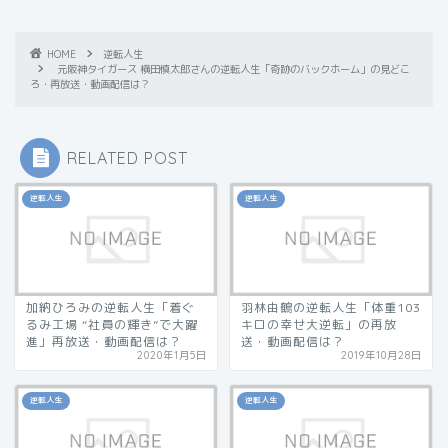
HOME
逆転人生
元阪神タイガース 横田慎太郎さんの逆転人生「奇跡のバックホーム」の見どこ
ろ・再放送・動画配信は？
RELATED POST
逆転人生
逆転人生
加納ひろみの逆転人生「着ぐ
羽林由鶴の逆転人生「体重103
るみ工場 “社員の輝き”で大躍
キロの幸せ大逆転」の再放
進」再放送・動画配信は？
送・動画配信は？
2020年1月5日
2019年10月28日
逆転人生
逆転人生