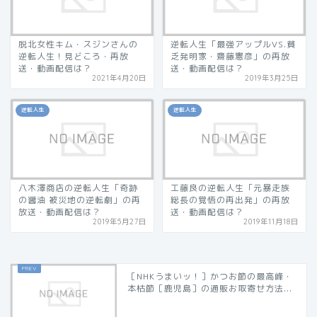
脱北女性キム・スジンさんの
逆転人生「最強アップルVS.貧
逆転人生！見どころ・再放
乏発明家・齋藤憲彦」の再放
送・動画配信は？
送・動画配信は？
2021年4月20日
2019年3月25日
逆転人生
逆転人生
八木澤商店の逆転人生「奇跡
工藤良の逆転人生「元暴走族
の醤油 被災地の逆転劇」の再
総長の覚悟の再出発」の再放
放送・動画配信は？
送・動画配信は？
2019年5月27日
2019年11月18日
［NHKうまいッ！］かつお節の最高峰・
本枯節［鹿児島］の通販お取寄せ方法...