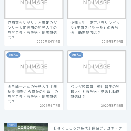
作画家タケダサナと義足のダ
逆転人生「東京パラリンピッ
ンサー大前光市の逆転人生の
ク1年前スペシャル」の再放
見どころ・再放送・動画配信
送・動画配信は？
は？
2020年10月19日
2019年8月19日
逆転人生
逆転人生
多田純一さんの逆転人生「奥
パンダ飼育員・熊川智子の逆
秩父 遭難から奇跡の生還」の
転人生！再放送・見逃し動画
見どころ・再放送・動画配信
配信は？
は？
2021年6月7日
2020年8月18日
［NHK こころの時代］僧侶プラユキ・ナ