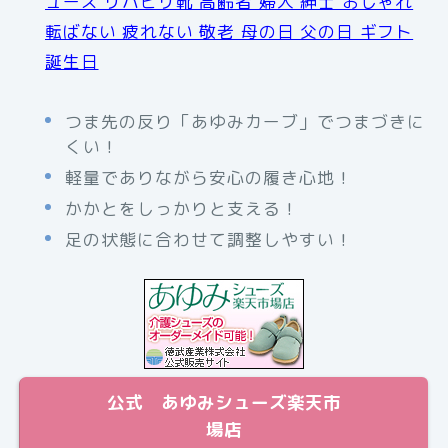
ューズ リハビリ靴 高齢者 婦人 紳士 おしゃれ
転ばない 疲れない 敬老 母の日 父の日 ギフト
誕生日
つま先の反り「あゆみカーブ」でつまづきに
くい！
軽量でありながら安心の履き心地！
かかとをしっかりと支える！
足の状態に合わせて調整しやすい！
公式 あゆみシューズ楽天市
場店