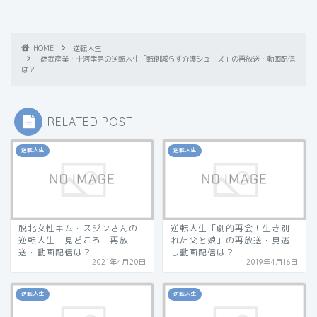
HOME
逆転人生
徳武産業・十河孝男の逆転人生「転倒減らす介護シューズ」の再放送・動画配信
は？
RELATED POST
逆転人生
逆転人生
脱北女性キム・スジンさんの
逆転人生「劇的再会！生き別
逆転人生！見どころ・再放
れた父と娘」の再放送・見逃
送・動画配信は？
し動画配信は？
2021年4月20日
2019年4月16日
逆転人生
逆転人生