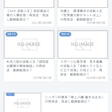
［NHK 逆転人生］前田薬品工
弁護士・唐澤貴洋の逆転人生
業の人事改革！再放送・見逃
「世界最大級のネット炎上」
し動画配信は？
の再放送・動画配信は？
2022年2月28日
2019年5月13日
逆転人生
逆転人生
杉本八郎の逆転人生「認知症
スポーツ心理学者・荒木香織
治療薬の開発秘話」の再放
の逆転人生「逆転トライ生ん
送・動画配信は？
だ立て役者」の見どころ・再
放送・動画配信は？
2019年7月21日
2020年12月7日
ニッポン印象派「郡上八幡 響き光る水」
の再放送・見逃し動画配信は？