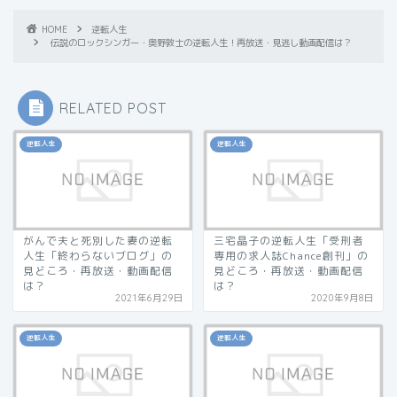
HOME
逆転人生
伝説のロックシンガー・奥野敦士の逆転人生！再放送・見逃し動画配信は？
RELATED POST
逆転人生
逆転人生
がんで夫と死別した妻の逆転
三宅晶子の逆転人生「受刑者
人生「終わらないブログ」の
専用の求人誌Chance創刊」の
見どころ・再放送・動画配信
見どころ・再放送・動画配信
は？
は？
2021年6月29日
2020年9月8日
逆転人生
逆転人生