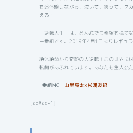
を追体験しながら、泣いて、笑って、スカ
える！
「逆転人生」は、どん底でも希望を捨てな
ー番組です。2019年4月1日よりレギュ
絶体絶命から奇跡の大逆転！この世界に
転劇があふれています。あなたも主人公
番組MC
山里亮太×杉浦友紀
[ad#ad-1]