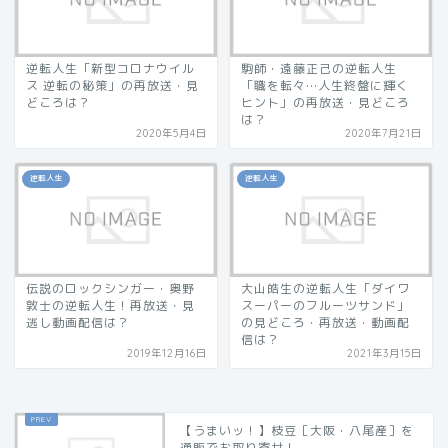
逆転人生「新型コロナウイル
駒師・遠藤正己の逆転人生
ス 逆転の秘策」の再放送・見
「職を転々…人生終盤に輝く
どころは？
ヒント」の再放送・見どころ
は？
2020年5月4日
2020年7月21日
逆転人生
逆転人生
伝説のロックシンガー・奥野
大山皓生の逆転人生「ダイワ
敦士の逆転人生！再放送・見
スーパーのフルーツサンド」
逃し動画配信は？
の見どころ・再放送・動画配
信は？
2019年12月16日
2021年3月15日
【うまいッ！】枝豆［大阪・八尾産］を
通販でお取り寄せ！