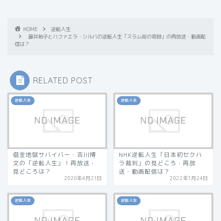
HOME
逆転人生
藤井裕子とハファエラ・シルバの逆転人生「スラム街の奇跡」の再放送・動画配
信は？
RELATED POST
逆転人生
逆転人生
借金地獄サバイバー・吉川博
NHK逆転人生「日本初セクハ
文の「逆転人生」！再放送・
ラ裁判」の見どころ・再放
見どころは？
送・動画配信は？
2020年4月21日
2022年1月24日
逆転人生
逆転人生