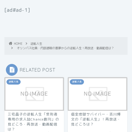
[ad#ad-1]
HOME
逆転人生
オリンパス社員・内部通報の悪夢からの逆転人生！再放送・動画配信は？
RELATED POST
逆転人生
逆転人生
三宅晶子の逆転人生「受刑者
借金地獄サバイバー・吉川博
専用の求人誌Chance創刊」の
文の「逆転人生」！再放送・
見どころ・再放送・動画配信
見どころは？
は？