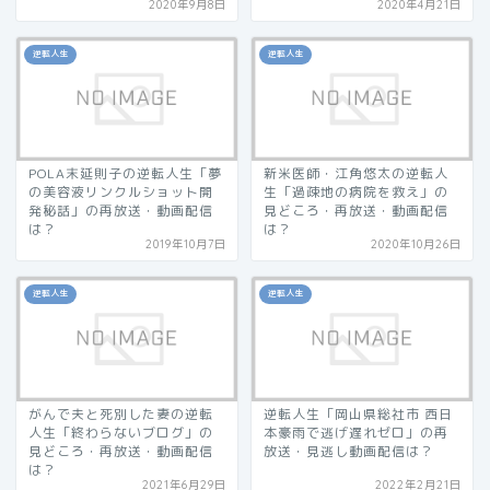
2020年9月8日
2020年4月21日
逆転人生
逆転人生
POLA末延則子の逆転人生「夢
新米医師・江角悠太の逆転人
の美容液リンクルショット開
生「過疎地の病院を救え」の
発秘話」の再放送・動画配信
見どころ・再放送・動画配信
は？
は？
2019年10月7日
2020年10月26日
逆転人生
逆転人生
がんで夫と死別した妻の逆転
逆転人生「岡山県総社市 西日
人生「終わらないブログ」の
本豪雨で逃げ遅れゼロ」の再
見どころ・再放送・動画配信
放送・見逃し動画配信は？
は？
2021年6月29日
2022年2月21日