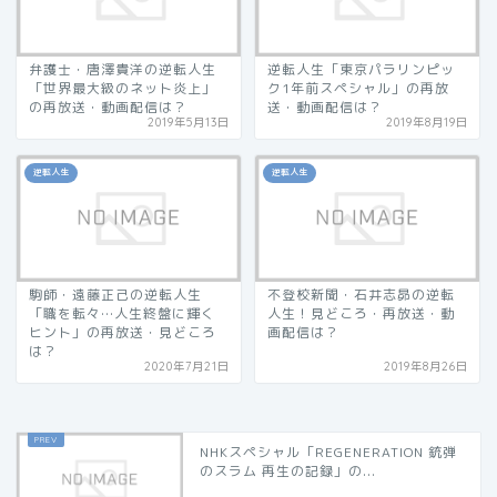
弁護士・唐澤貴洋の逆転人生
逆転人生「東京パラリンピッ
「世界最大級のネット炎上」
ク1年前スペシャル」の再放
の再放送・動画配信は？
送・動画配信は？
2019年5月13日
2019年8月19日
逆転人生
逆転人生
駒師・遠藤正己の逆転人生
不登校新聞・石井志昴の逆転
「職を転々…人生終盤に輝く
人生！見どころ・再放送・動
ヒント」の再放送・見どころ
画配信は？
は？
2020年7月21日
2019年8月26日
NHKスペシャル「REGENERATION 銃弾
のスラム 再生の記録」の...