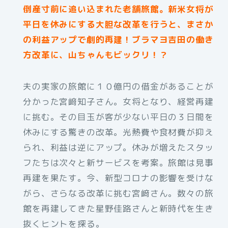
倒産寸前に追い込まれた老舗旅館。新米女将が
平日を休みにする大胆な改革を行うと、まさか
の利益アップで劇的再建！ブラマヨ吉田の働き
方改革に、山ちゃんもビックリ！？
夫の実家の旅館に１０億円の借金があることが
分かった宮﨑知子さん。女将となり、経営再建
に挑む。その目玉が客が少ない平日の３日間を
休みにする驚きの改革。光熱費や食材費が抑え
られ、利益は逆にアップ。休みが増えたスタッ
フたちは次々と新サービスを考案。旅館は見事
再建を果たす。今、新型コロナの影響を受けな
がら、さらなる改革に挑む宮﨑さん。数々の旅
館を再建してきた星野佳路さんと新時代を生き
抜くヒントを探る。