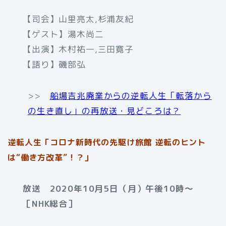
【司会】山里亮太,杉浦友紀
【ゲスト】湯木尚二
【出演】木村祐一,三田寛子
【語り】磯部弘
>>
船場吉兆廃業からの逆転人生「転落から
の生き直し」の再放送・見どころは？
逆転人生「コロナ新時代の先駆け旅館 逆転のヒント
は“働き方改革”！？」
放送 2020年10月5日（月）午後10時〜
［NHK総合］