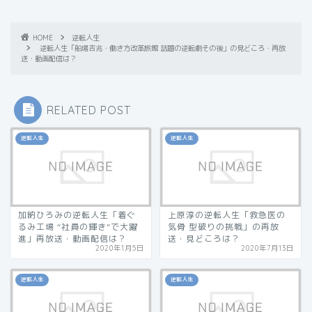
HOME
逆転人生
逆転人生「船場吉兆・働き方改革旅館 話題の逆転劇その後」の見どころ・再放
送・動画配信は？
RELATED POST
逆転人生
逆転人生
加納ひろみの逆転人生「着ぐ
上原淳の逆転人生「救急医の
るみ工場 “社員の輝き”で大躍
気骨 型破りの挑戦」の再放
進」再放送・動画配信は？
送・見どころは？
2020年1月5日
2020年7月13日
逆転人生
逆転人生