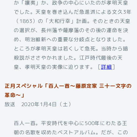
か「攘夷」か、政争の中心にいたのが孝明天皇
でした。天皇を巻き込んだ急進派による文久3年
（1863）の「大和行幸」計画。そのときの天皇
の選択が、長州藩や薩摩藩のその後の運命を決
め、明治維新への重要な分岐点となりました。
ところが孝明天皇は若くして急死。当時から暗
殺説がささやかれました。江戸時代最後の天
皇、孝明天皇の実像に迫ります。［
詳細
］
正月スペシャル「百人一首～藤原定家 三十一文字の
革命～」
放送 2020年1月4日（土）
百人一首。平安時代を中心に500年にわたる王
朝の名歌を収めたベストアルバム。だが、この