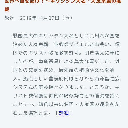
世界へ目を開け！～キリシタン大名・大友宗麟の挑
戦
放送 2019年11月27日（水）
戦国最大のキリシタン大名として九州六か国を
治めた大友宗麟。宣教師ザビエルと出会い、領
内でのキリスト教布教を許可。引き換えに手に
したのが、南蛮貿易による莫大な富だった。外
国との交易を進め、最先端の技術や文化を導
入。拠点とした豊後府内はさながら西洋型社会
システムの実験場となりました。ところが、キ
リスト教保護は領内の既存勢力との衝突を招く
ことに…。鎌倉以来の名門・大友家の運命を左
右した選択とは。［
詳細
］