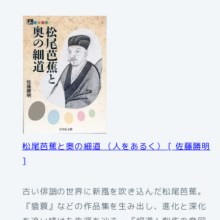
松尾芭蕉と奥の細道 （人をあるく） [ 佐藤勝明
]
古い俳諧の世界に新風を吹き込んだ松尾芭蕉。
『猿蓑』などの作品集を生み出し、進化と深化