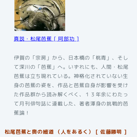
真説・松尾芭蕉 [ 阿部功 ]
伊賀の「宗房」から、日本橋の「桃青」、そし
て深川の「芭蕉」へ。いずれにも、人間・松尾
芭蕉は立ち現れている。神格化されていない生
身の芭蕉の姿を、作品と芭蕉自身が影響を受け
た作品群から読み解くべく、１３年余にわたっ
て月刊俳句誌に連載した、著者渾身の挑戦的芭
蕉論！
松尾芭蕉と奥の細道 （人をあるく） [ 佐藤勝明 ]