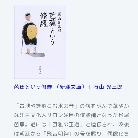
芭蕉という修羅 （新潮文庫） [ 嵐山 光三郎 ]
「古池や蛙飛こむ水の音」の句を詠んで華やか
な江戸文化人サロン注目の俳諧師となった松尾
芭蕉。遂には「風雅の正道」と喧伝され、没後
は朝廷から「飛音明神」の号を賜り、偶像化さ