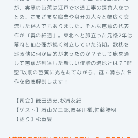
が、実際の芭蕉は江戸で水道工事の請負人をつ
とめ、さまざまな職業や身分の人々と幅広く交
流した俗人でもありました。そんな芭蕉の代表
作が『奥の細道』。東北へと旅立った元禄2年は
幕府と仙台藩が鋭く対立していた時期。歌枕を
巡る他に何か目的があったのか？そして旅を通
して芭蕉が到達した新しい俳諧の境地とは？“俳
聖”以前の芭蕉に光をあてながら、謎に満ちた名
作を徹底解剖します！
【司会】磯田道史,杉浦友紀
【ゲスト】嵐山光三郎,長谷川櫂,佐藤勝明
【語り】松重豊