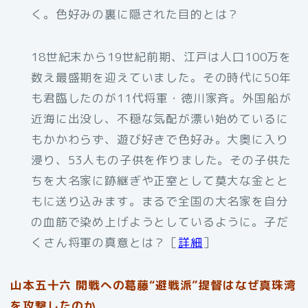
く。色好みの裏に隠された目的とは？
18世紀末から19世紀前期、江戸は人口100万を
数え最盛期を迎えていました。その時代に50年
も君臨したのが11代将軍・徳川家斉。外国船が
近海に出没し、不穏な気配が漂い始めているに
もかかわらず、遊び好きで色好み。大奥に入り
浸り、53人もの子供を作りました。その子供た
ちを大名家に跡継ぎや正室として莫大な金とと
もに送り込みます。まるで全国の大名家を自分
の血筋で染め上げようとしているように。子だ
くさん将軍の真意とは？［
詳細
］
山本五十六 開戦への葛藤“避戦派”提督はなぜ真珠湾
を攻撃したのか