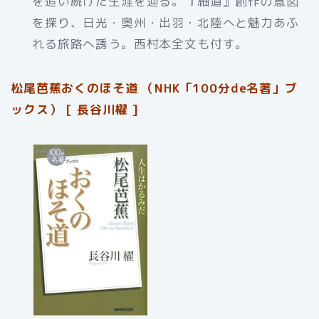
を追い続けた生涯を辿る。『細道』創作の意図
を探り、日光・奥州・出羽・北陸へと魅力あふ
れる旅路へ誘う。西村本全文も付す。
松尾芭蕉おくのほそ道 （NHK「100分de名著」ブ
ックス） [ 長谷川櫂 ]