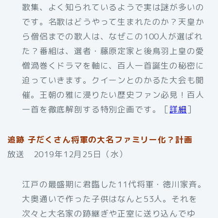
歌集、よく知られているようで実は謎が多いの
です。名歌はどうやって生まれたのか？天皇か
ら僧侶までの歌人は、なぜこの100人が選ばれ
た？番組は、選者・藤原定家と後鳥羽上皇の愛
憎渦巻くドラマを軸に、百人一首誕生の秘密に
迫っていきます。クイーンとのかるた大会も開
催。王朝の雅に浸りたい歴史ファン必見！百人
一首を徹底解剖する特別企画です。［
詳細
］
追跡 子だくさん将軍の大名ファミリー化？計画
放送 2019年12月25日（水）
江戸の最盛期に君臨した11代将軍・徳川家斉。
大奥通いで作った子供はなんと53人。それを
次々と大名家の跡継ぎや正室に送り込んでゆ