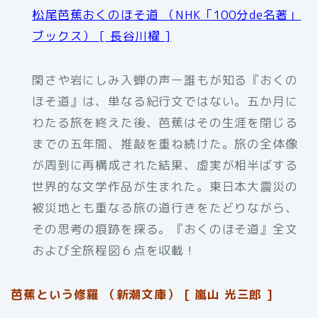
松尾芭蕉おくのほそ道 （NHK「100分de名著」
ブックス） [ 長谷川櫂 ]
閑さや岩にしみ入蝉の声ー誰もが知る『おくの
ほそ道』は、単なる紀行文ではない。五か月に
わたる旅を終えた後、芭蕉はその生涯を閉じる
までの五年間、推敲を重ね続けた。旅の全体像
が周到に再構成された結果、虚実が相半ばする
世界的な文学作品が生まれた。東日本大震災の
被災地とも重なる旅の道行きをたどりながら、
その思考の痕跡を探る。『おくのほそ道』全文
および全旅程図６点を収載！
芭蕉という修羅 （新潮文庫） [ 嵐山 光三郎 ]