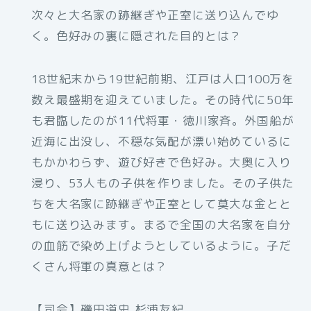
次々と大名家の跡継ぎや正室に送り込んでゆ
く。色好みの裏に隠された目的とは？
18世紀末から19世紀前期、江戸は人口100万を
数え最盛期を迎えていました。その時代に50年
も君臨したのが11代将軍・徳川家斉。外国船が
近海に出没し、不穏な気配が漂い始めているに
もかかわらず、遊び好きで色好み。大奥に入り
浸り、53人もの子供を作りました。その子供た
ちを大名家に跡継ぎや正室として莫大な金とと
もに送り込みます。まるで全国の大名家を自分
の血筋で染め上げようとしているように。子だ
くさん将軍の真意とは？
【司会】磯田道史,杉浦友紀