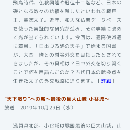
飛鳥時代、仏教興隆や冠位十二階など、日本の
礎となる数々の功績を残したといわれる厩戸
王、聖徳太子。近年、膨大な仏典データベース
を使った実証的な研究が進み、その事績に改め
て光が当てられています。今回は、遣隋使派遣
に着目。「日出づる処の天子」で始まる国書
が、大国・隋との対等外交を目指したとされて
きましたが、その真相は？日中外交を切り開く
ことで何を目論んだのか？古代日本の転換点を
生きた太子の外交戦略に迫ります。［
詳細
］
“天下取り”への城～最後の巨大山城 小谷城～
放送 2019年10月23日（水）
滋賀県北部、小谷城は戦国最後の巨大山城。山