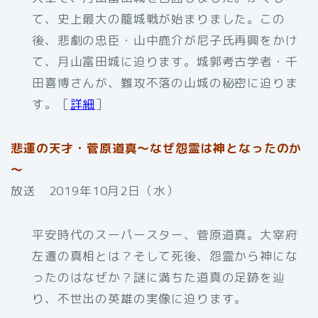
て、史上最大の籠城戦が始まりました。この
後、悲劇の忠臣・山中鹿介が尼子氏再興をかけ
て、月山富田城に迫ります。城郭考古学者・千
田喜博さんが、難攻不落の山城の秘密に迫りま
す。［
詳細
］
悲運の天才・菅原道真～なぜ怨霊は神となったのか
～
放送 2019年10月2日（水）
平安時代のスーパースター、菅原道真。大宰府
左遷の真相とは？そして死後、怨霊から神にな
ったのはなぜか？謎に満ちた道真の足跡を辿
り、不世出の英雄の実像に迫ります。