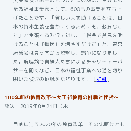
実業家渋沢栄一のもうひとつの顔は、生涯にわ
たる福祉事業家として、600もの事業を立ち上
げたことです。「貧しい人を助けることは、日
本の資本主義を豊かにするためにも、必要なこ
と」と主張する渋沢に対し、「税金で貧民を助
けることは『惰民』を増やすだけだ」と、東京
府議会は真っ向から攻撃し、論争になりまし
た。鹿鳴館で貴婦人たちによるチャリティーバ
ザーを開くなど、日本の福祉事業への道を切り
開いた渋沢の挑戦をたどります。［
詳細
］
100年前の教育改革～大正新教育の挑戦と挫折～
放送 2019年8月21日（水）
目前に迫る2020年の教育改革。その先駆けとも