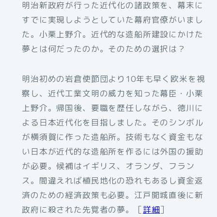
明治新政府が行った近代化の諸政策を、幕末に
すでに実現しようとしていた幕府官僚がいまし
た。小栗上野介。近代的な造船所建設にかけた
夢とは何だったのか。そのための選択は？
明治初めの岩倉使節団より10年も早く欧米を視
察し、近代工業文明の威力を知った幕臣・小栗
上野介。帰国後、要職を歴任しながら、徳川に
よる日本近代化を目指しました。そのシンボル
が横須賀に作った造船所。技術もなく資金もな
い日本が近代的な造船所を作るには外国の援助
が必要。候補はイギリス、オランダ、フラン
ス。間違えれば植民地化の恐れもあるし資金返
済のための経済政策も必要。江戸開城直後に新
政府に殺された先覚者の夢。［
詳細
］