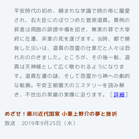
平安時代の初め、類まれな学識で時の帝に寵愛
され、右大臣にのぼりつめた菅原道真。異例の
昇進は周囲の誹謗中傷を招き、無実の罪で大宰
府に左遷、非業の死を遂げます。当時、都で頻
発した災いは、道真の怨霊の仕業だと人々は恐
れおののきました。ところが、その後一転、道
真は天神様として広く敬われるようになりま
す。道真左遷の謎、そして怨霊から神への劇的
な転換。平安王朝最大のミステリーを読み解
き、不世出の英雄の実像に迫ります。［
詳細
］
めざせ！徳川近代国家 小栗上野介の夢と挫折
放送 2019年9月25日（水）