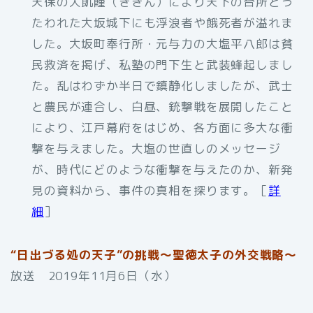
天保の大飢饉（ききん）により天下の台所とう
たわれた大坂城下にも浮浪者や餓死者が溢れま
した。大坂町奉行所・元与力の大塩平八郎は貧
民救済を掲げ、私塾の門下生と武装蜂起しまし
た。乱はわずか半日で鎮静化しましたが、武士
と農民が連合し、白昼、銃撃戦を展開したこと
により、江戸幕府をはじめ、各方面に多大な衝
撃を与えました。大塩の世直しのメッセージ
が、時代にどのような衝撃を与えたのか、新発
見の資料から、事件の真相を探ります。［
詳
細
］
“日出づる処の天子”の挑戦～聖徳太子の外交戦略～
放送 2019年11月6日（水）