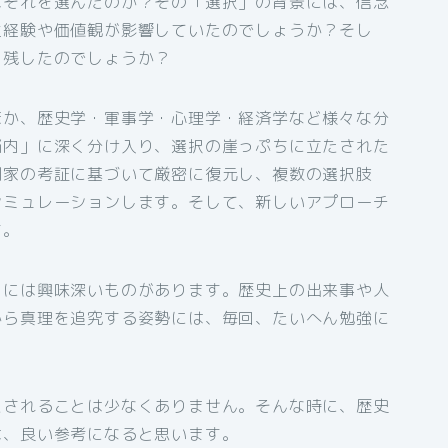
はそれを選んだのか？その「選択」の背景には、信念
生経験や価値観が影響していたのでしょうか？そし
を残したのでしょうか？
ほか、歴史学・軍事学・心理学・経済学など様々な分
脳内」に深く分け入り、選択の崖っぷちに立たされた
門家の考証に基づいて厳密に復元し、複数の選択肢
シミュレーションします。そして、新しいアプローチ
す。
トには興味深いものがあります。歴史上の出来事や人
から真理を追究する姿勢には、毎回、たいへん勉強に
たされることは少なくありません。そんな時に、歴史
は、良い参考になると思います。