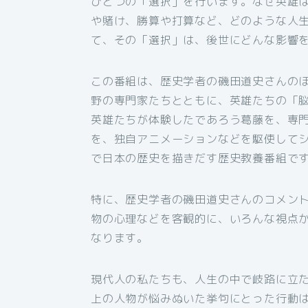
ひとつの「選択」を行います。なぜ英雄
や賭け、勝算や打算など、どのような人
て、その「選択」は、後世にどんな影響
この番組は、歴史学者の磯田道史さんの
野の専門家たちとともに、英雄たちの「
英雄たちが体験したであろう葛藤を、専
を、独自アニメーションなどを駆使して
で日本の歴史を描きだす歴史教養番組で
特に、歴史学者の磯田道史さんのコメン
物の心理などを客観的に、いろんな視点
なります。
現代人の私たちも、人生の中で岐路に立
上の人物が悩みぬいた挙句にとった行動