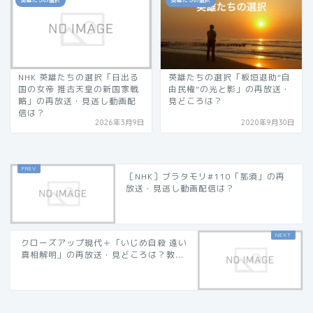
英雄たちの選択
英雄たちの選択
NHK 英雄たちの選択「日出る
英雄たちの選択「板垣退助“自
国の女帝 推古天皇の新国家戦
由民権”の光と影」の再放送・
略」の再放送・見逃し動画配
見どころは？
信は？
2026年3月9日
2020年9月30日
［NHK］ブラタモリ#110「那須」の再
放送・見逃し動画配信は？
クローズアップ現代＋「いじめ自殺 遠い
真相解明」の再放送・見どころは？教...