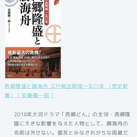
西郷隆盛と勝海舟 江戸無血開城一五〇年 （歴史新
書） [ 安藤優一郎 ]
2018年大河ドラマ「西郷どん」の主役・西郷隆
盛に大きな影響を与えた人物として、勝海舟の
名前は外せない。盟友とみなされがちな両雄だ