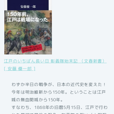
江戸のいちばん長い日 彰義隊始末記 （文春新書）
[ 安藤 優一郎 ]
わずか半日の戦争が、日本の近代史を変えた！
今年は明治維新から150年。ということは江戸
城の無血開城から150年。
すなわち、1868年の旧暦5月15日、江戸で行わ