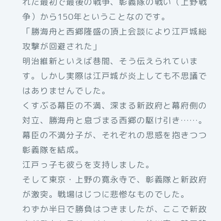
れた最初で最後の戦争、彰義隊の戦い（上野戦
争）から150年ということなのです。
「勝海舟と西郷隆盛の頂上会談により江戸城総
攻撃が回避された」
明治維新といえば巷間、そう伝えられていま
す。しかし実際は江戸城が炎上しても不思議で
はありませんでした。
くすぶる幕臣の不満、深まる新政府と幕府側の
対立、勝海舟と息づまる西郷の駆け引き……。
幕臣の不満分子が、それぞれの思惑を抱きつつ
彰義隊を結成。
江戸っ子も彼らを支持しました。
そして東京・上野の寛永寺で、彰義隊と新政府
が激突。戦場はじつに悲惨なものでした。
わずか半日で勝負はつきましたが、ここで新政