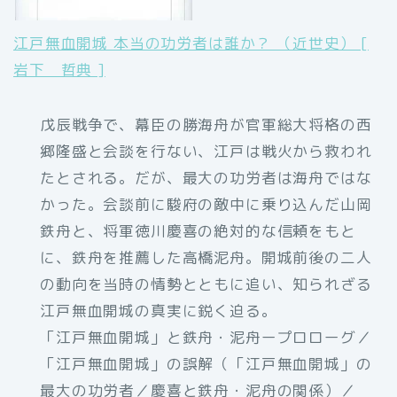
江戸無血開城 本当の功労者は誰か？ （近世史） [
岩下 哲典 ]
戊辰戦争で、幕臣の勝海舟が官軍総大将格の西
郷隆盛と会談を行ない、江戸は戦火から救われ
たとされる。だが、最大の功労者は海舟ではな
かった。会談前に駿府の敵中に乗り込んだ山岡
鉄舟と、将軍徳川慶喜の絶対的な信頼をもと
に、鉄舟を推薦した高橋泥舟。開城前後の二人
の動向を当時の情勢とともに追い、知られざる
江戸無血開城の真実に鋭く迫る。
「江戸無血開城」と鉄舟・泥舟ープロローグ／
「江戸無血開城」の誤解（「江戸無血開城」の
最大の功労者／慶喜と鉄舟・泥舟の関係）／