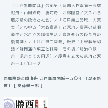
「江戸無血開城」の前史（登場人物素描ー高橋
泥舟・山岡鉄舟・勝海舟・西郷隆盛／文久から
慶応期の政治と社会）／「江戸無血開城」の真
実（いわゆる「大政奉還」と泥舟／慶喜の恭順
道中と水戸での謹慎生活／慶喜側近の倅たちの
復讐劇）／「江戸無血開城」後史（上野戦争秘
話／静岡藩の成立と終焉、その後／明治の鉄
舟・泥舟とその周辺）／慶喜を支えた鉄舟と泥
舟ーエピローグ
西郷隆盛と勝海舟 江戸無血開城一五〇年 （歴史新
書） [ 安藤優一郎 ]