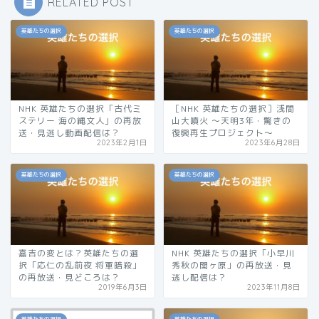
RELATED POST
英雄たちの選択
英雄たちの選択
NHK 英雄たちの選択「古代ミ
［NHK 英雄たちの選択］浅間
ステリー 海の縄文人」の再放
山大噴火 〜天明3年・驚きの
送・見逃し動画配信は？
復興再生プロジェクト〜
2023年2月1日
2023年6月28日
英雄たちの選択
英雄たちの選択
嘉吉の変とは？英雄たちの選
NHK 英雄たちの選択「小早川
択「応仁の乱前夜 将軍暗殺」
秀秋の関ヶ原」の再放送・見
の再放送・見どころは？
逃し配信は？
2019年6月3日
2023年11月8日