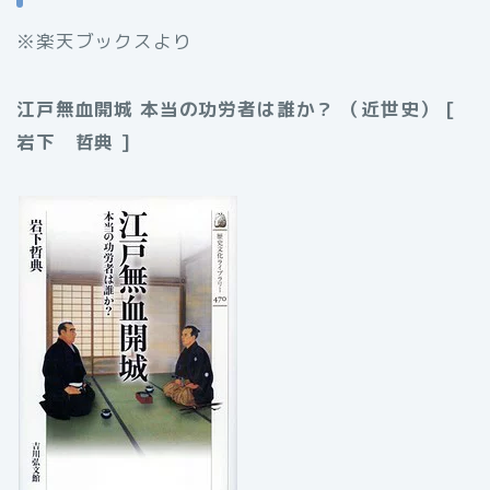
※楽天ブックスより
江戸無血開城 本当の功労者は誰か？ （近世史） [
岩下 哲典 ]