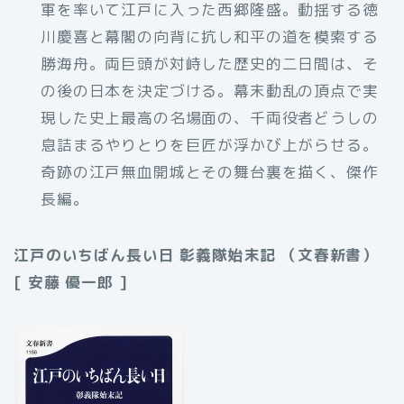
軍を率いて江戸に入った西郷隆盛。動揺する徳
川慶喜と幕閣の向背に抗し和平の道を模索する
勝海舟。両巨頭が対峙した歴史的二日間は、そ
の後の日本を決定づける。幕末動乱の頂点で実
現した史上最高の名場面の、千両役者どうしの
息詰まるやりとりを巨匠が浮かび上がらせる。
奇跡の江戸無血開城とその舞台裏を描く、傑作
長編。
江戸のいちばん長い日 彰義隊始末記 （文春新書）
[ 安藤 優一郎 ]