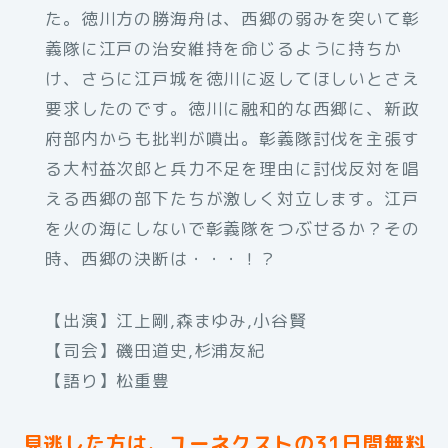
た。徳川方の勝海舟は、西郷の弱みを突いて彰
義隊に江戸の治安維持を命じるように持ちか
け、さらに江戸城を徳川に返してほしいとさえ
要求したのです。徳川に融和的な西郷に、新政
府部内からも批判が噴出。彰義隊討伐を主張す
る大村益次郎と兵力不足を理由に討伐反対を唱
える西郷の部下たちが激しく対立します。江戸
を火の海にしないで彰義隊をつぶせるか？その
時、西郷の決断は・・・！？
【出演】江上剛,森まゆみ,小谷賢
【司会】磯田道史,杉浦友紀
【語り】松重豊
見逃した方は、ユーネクストの31日間無料