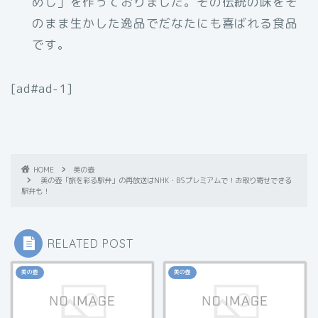
めし」を作っておりました。その伝統の味をそ
のまま生かした逸品でだなたにも喜ばれる食品
です。
[ad#ad-1]
HOME
美の壺
美の壺「旅を彩る駅弁」の再放送はNHK・BSプレミアムで！お取り寄せできる
駅弁も！
RELATED POST
美の壺
美の壺