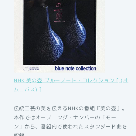
NHK 美の壺 ブルーノート・コレクション [ (オ
ムニバス) ]
伝統工芸の美を伝えるNHKの番組『美の壺』。
本作ではオープニング・ナンバーの「モーニ
ン」から、番組内で使われたスタンダード曲を
収録。