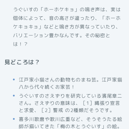
うぐいすの「ホーホケキョ」の鳴き声は、実は
個体によって、音の高さが違ったり、「ホーホ
ケキョキョ」などと鳴き方が異なっていたり、
バリエーション豊かなんです。その秘密と
は！？
見どころは？
江戸家小猫さんの動物ものまね芸。江戸家猫
八から代々続くお家芸！
うぐいすのさえずりを研究している濱尾章二
さん。さえずりの意味は、［1］縄張り宣言
と求愛、［2］警戒 の2種類だそうです。
喜多川歌麿や歌川広重など、そうそうたる絵
師が描いてきた「梅の木とうぐいす」の絵。