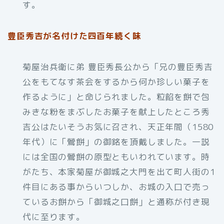
す。
豊臣秀吉が名付けた四百年続く味
菊屋治兵衛に弟 豊臣秀長公から「兄の豊臣秀吉
公をもてなす茶会をするから何か珍しい菓子を
作るように」と命じられました。粒餡を餅で包
みきな粉をまぶしたお菓子を献上したところ秀
吉公はたいそうお気に召され、天正年間（1580
年代）に「鶯餅」の御銘を頂戴しました。一説
には全国の鶯餅の原型ともいわれています。時
がたち、本家菊屋が御城之大門を出て町人街の1
件目にある事からいつしか、お城の入口で売っ
ているお餅から「御城之口餅」と通称が付き現
代に至ります。