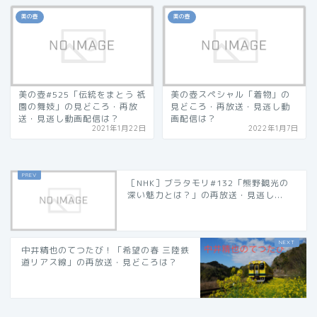
美の壺
美の壺
美の壺#525「伝統をまとう 祇
美の壺スペシャル「着物」の
園の舞妓」の見どころ・再放
見どころ・再放送・見逃し動
送・見逃し動画配信は？
画配信は？
2021年1月22日
2022年1月7日
［NHK］ブラタモリ#132「熊野観光の
深い魅力とは？」の再放送・見逃し...
中井精也のてつたび！「希望の春 三陸鉄
道リアス線」の再放送・見どころは？