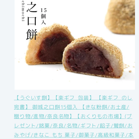
【うぐいす餅】【楽ギフ_包装】 【楽ギフ_のし
宛書】 御城之口餅15個入 【きな粉餅/お土産/
贈り物/進物/奈良名物】【おくりもの市場】(プ
レゼント/銘菓/奈良/名物/ギフト/餡子/鶯餅/お
みやげ/きなこ もち 菓子/御菓子/高級和菓子/本