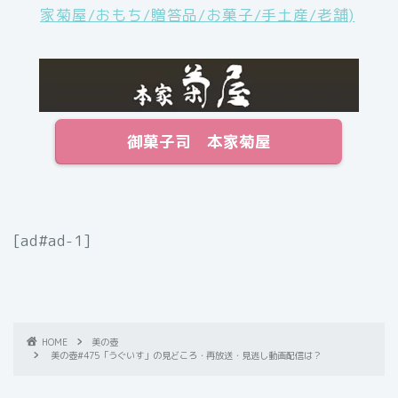
家菊屋/おもち/贈答品/お菓子/手土産/老舗)
御菓子司 本家菊屋
[ad#ad-1]
HOME
美の壺
美の壺#475「うぐいす」の見どころ・再放送・見逃し動画配信は？