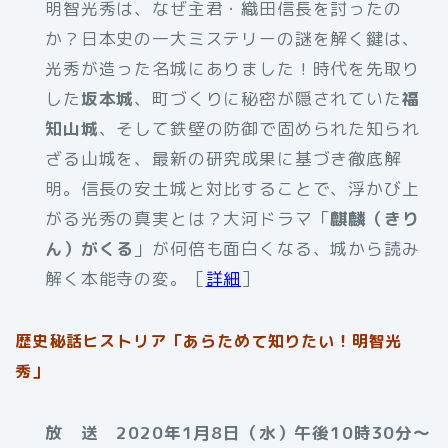
明智光秀は、なぜ主君・織田信長を討ったの
か？日本史の一大ミステリーの謎を解く鍵は、
光秀が造った名城にありました！時代を先取り
した
坂本城
、町づくりに秘密が隠されていた
福
知山城
、そして鉄壁の防御で固められた知られ
ざる山城を、最新の研究成果に基づき徹底解
明。信長の安土城と対比することで、浮かび上
がる光秀の真実とは？大河ドラマ「
麒麟（きり
ん）がくる
」が何倍も面白くなる、城から読み
解く本能寺の変。［
詳細
］
歴史秘話ヒストリア「あらためて知りたい！明智光
秀」
放 送 2020年1月8日（水）午後10時30分～