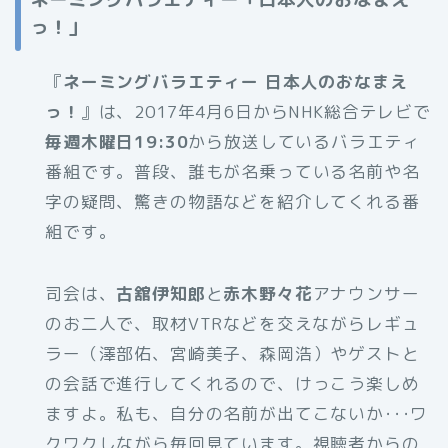
っ！」
『
ネーミングバラエティー 日本人のおなまえ
っ！
』は、2017年4月6日からNHK総合テレビで
毎週木曜日19:30
から放送しているバラエティ
番組です。普段、誰もが名乗っている名前や名
字の疑問、驚きの物語などを紹介してくれる番
組です。
司会は、
古舘伊知郎
と
赤木野々花
アナウンサー
のお二人で、取材VTRなどを交えながらレギュ
ラー（澤部佑、宮崎美子、森岡浩）やゲストと
の会話で進行してくれるので、けっこう楽しめ
ますよ。私も、自分の名前が出てこないか･･･ワ
クワクしながら毎回見ています。視聴者からの