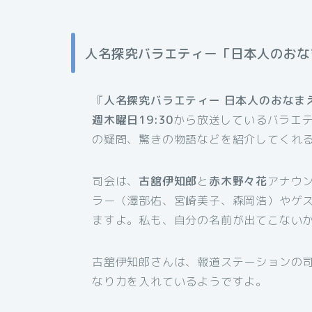
人名探究バラエティー「日本人のおな
『
人名探究バラエティー 日本人のおなま
週木曜日19:30
から放送しているバラエ
の疑問、驚きの物語などを紹介してくれ
司会は、
古舘伊知郎
と
赤木野々花
アナウ
ラー（澤部佑、宮崎美子、森岡浩）やゲ
ますよ。私も、自分の名前が出てこないか
古舘伊知郎さんは、報道ステーションの
なり力を入れているようですよ。