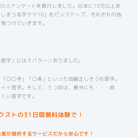
00人アンケートを敢行しました。日本に10万以上あ
しまう名字サマ10」をピックアップ、それぞれの由
も見つけていきます。
の苗字」には３パターンありました。
」「〇〇寺」「〇条」といった由緒正しそうな苗字。
コイイ苗字。そして、三つ目は、意外にも・・・鈴
にくい苗字です。
クストの31日間無料体験で！
企業が提供するサービスだから安心です！