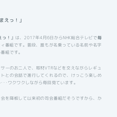
まえっ！」
えっ！
』は、2017年4月6日からNHK総合テレビで
毎
ティ番組です。普段、誰もが名乗っている名前や名字
る番組です。
ンサーのお二人で、取材VTRなどを交えながらレギュ
ストとの会話で進行してくれるので、けっこう楽しめ
･･･ワクワクしながら毎回見ています。
司会を降板して以来初の司会番組だそうですから、か