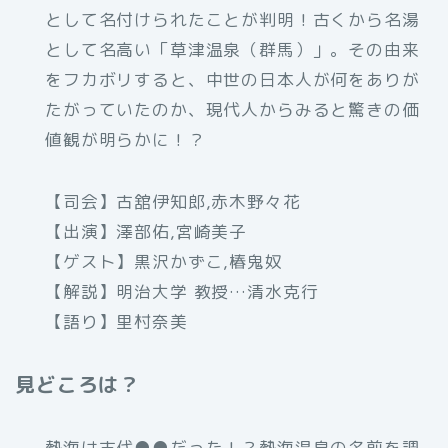
として名付けられたことが判明！古くから名湯
として名高い「草津温泉（群馬）」。その由来
をフカボリすると、中世の日本人が何をありが
たがっていたのか、現代人からみると驚きの価
値観が明らかに！？
【司会】古舘伊知郎,赤木野々花
【出演】澤部佑,宮崎美子
【ゲスト】黒沢かずこ,椿鬼奴
【解説】明治大学 教授…清水克行
【語り】里村奈美
見どころは？
熱海は古代●●だった！？熱海温泉の名前を調