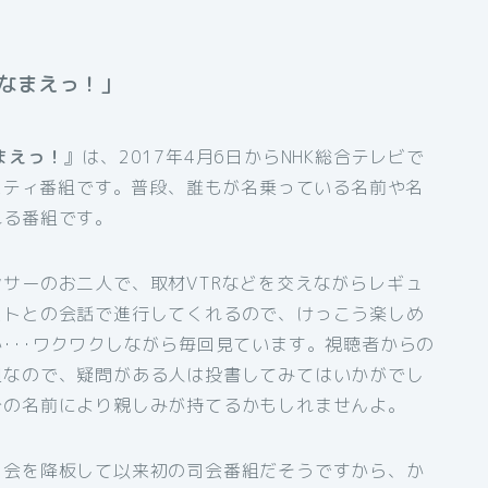
なまえっ！」
まえっ！
』は、2017年4月6日からNHK総合テレビで
エティ番組です。普段、誰もが名乗っている名前や名
れる番組です。
ンサーのお二人で、取材VTRなどを交えながらレギュ
ストとの会話で進行してくれるので、けっこう楽しめ
･･･ワクワクしながら毎回見ています。視聴者からの
組なので、疑問がある人は投書してみてはいかがでし
分の名前により親しみが持てるかもしれませんよ。
司会を降板して以来初の司会番組だそうですから、か