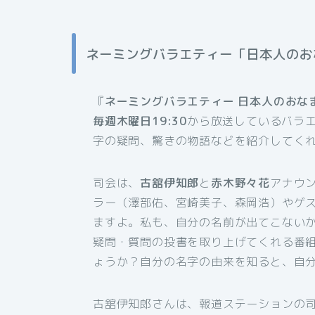
ネーミングバラエティー「日本人のお
『
ネーミングバラエティー 日本人のおな
毎週木曜日19:30
から放送しているバラ
字の疑問、驚きの物語などを紹介してく
司会は、
古舘伊知郎
と
赤木野々花
アナウ
ラー（澤部佑、宮崎美子、森岡浩）やゲ
ますよ。私も、自分の名前が出てこないか
疑問・質問の投書を取り上げてくれる番
ょうか？自分の名字の由来を知ると、自
古舘伊知郎さんは、報道ステーションの