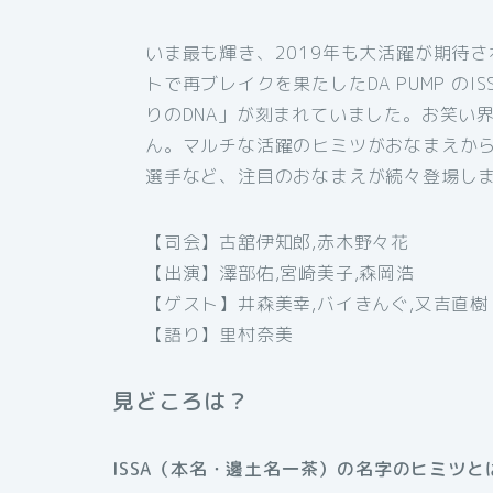
いま最も輝き、2019年も大活躍が期待され
トで再ブレイクを果たしたDA PUMP の
りのDNA」が刻まれていました。お笑い
ん。マルチな活躍のヒミツがおなまえか
選手など、注目のおなまえが続々登場し
【司会】古舘伊知郎,赤木野々花
【出演】澤部佑,宮崎美子,森岡浩
【ゲスト】井森美幸,バイきんぐ,又吉直樹
【語り】里村奈美
見どころは？
ISSA（本名・邊土名一茶）の名字のヒミツと