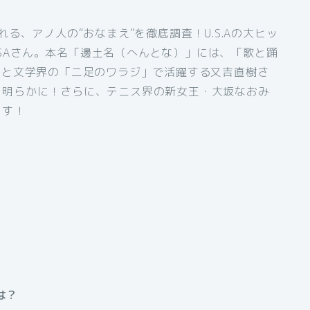
る、アノ人の“おなまえ”を徹底調査！U.S.Aの大ヒッ
ISSAさん。本名「邊土名（へんとな）」には、「歌と踊
界と文学界の「二足のワラジ」で活躍する又吉直樹さ
ら明らかに！さらに、テニス界の新女王・大坂なおみ
ます！
は？