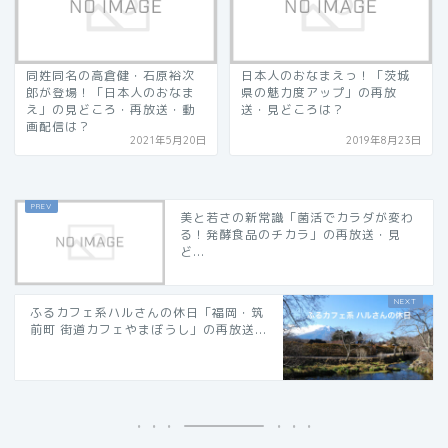
同姓同名の高倉健・石原裕次
日本人のおなまえっ！「茨城
郎が登場！「日本人のおなま
県の魅力度アップ」の再放
え」の見どころ・再放送・動
送・見どころは？
画配信は？
2021年5月20日
2019年8月23日
美と若さの新常識「菌活でカラダが変わ
る！発酵食品のチカラ」の再放送・見
ど...
ふるカフェ系ハルさんの休日「福岡・筑
前町 街道カフェやまぼうし」の再放送...