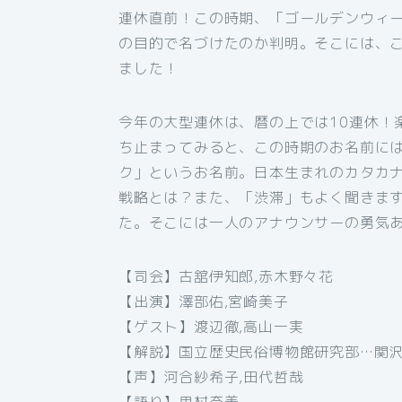
連休直前！この時期、「ゴールデンウィ
の目的で名づけたのか判明。そこには、
ました！
今年の大型連休は、暦の上では10連休！
ち止まってみると、この時期のお名前に
ク」というお名前。日本生まれのカタカ
戦略とは？また、「渋滞」もよく聞きま
た。そこには一人のアナウンサーの勇気
【司会】古舘伊知郎,赤木野々花
【出演】澤部佑,宮崎美子
【ゲスト】渡辺徹,高山一実
【解説】国立歴史民俗博物館研究部…関
【声】河合紗希子,田代哲哉