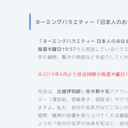
ネーミングバラエティー「日本人のお
『
ネーミングバラエティー 日本人のおな
毎週木曜日19:57
から放送しているバラ
字の疑問、驚きの物語などを紹介してく
※2019年4月より放送時間が毎週木曜日1
司会は、
古舘伊知郎
と
赤木野々花
アナウ
ラー（澤部佑、宮崎美子、森岡浩）やゲ
ますよ。私も、自分の名前が出てこないか
疑問・質問の投書を取り上げてくれる番
ょうか？自分の名字の由来を知ると、自