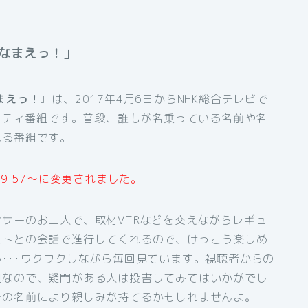
なまえっ！」
まえっ！
』は、2017年4月6日からNHK総合テレビで
エティ番組です。普段、誰もが名乗っている名前や名
れる番組です。
9:57～に変更されました。
ンサーのお二人で、取材VTRなどを交えながらレギュ
ストとの会話で進行してくれるので、けっこう楽しめ
･･･ワクワクしながら毎回見ています。視聴者からの
組なので、疑問がある人は投書してみてはいかがでし
分の名前により親しみが持てるかもしれませんよ。