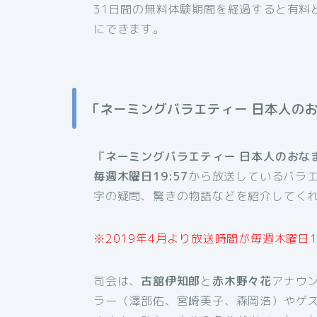
31日間の無料体験期間を経過すると有料
にできます。
「ネーミングバラエティー 日本人の
『
ネーミングバラエティー 日本人のおな
毎週木曜日19:57
から放送しているバラ
字の疑問、驚きの物語などを紹介してく
※2019年4月より放送時間が毎週木曜日1
司会は、
古舘伊知郎
と
赤木野々花
アナウ
ラー（澤部佑、宮崎美子、森岡浩）やゲ