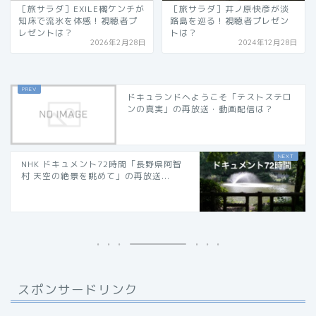
［旅サラダ］EXILE橘ケンチが
［旅サラダ］井ノ原快彦が淡
知床で流氷を体感！視聴者プ
路島を巡る！視聴者プレゼン
レゼントは？
トは？
2026年2月28日
2024年12月28日
ドキュランドへようこそ「テストステロ
ンの真実」の再放送・動画配信は？
NHK ドキュメント72時間「長野県阿智
村 天空の絶景を眺めて」の再放送...
スポンサードリンク