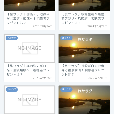
【旅サラダ】俳優・小池徹平
［旅サラダ］牧瀬里穂が鎌倉
が北海道・知床へ！視聴者プ
でアジサイ見頃旅！視聴者プ
レゼントは？
レゼントは？
2023年8月26日
2024年6月29日
旅サラダ
旅サラダ
【旅サラダ】福西崇史が日
【旅サラダ】升毅が白銀の青
光・那須塩原へ！視聴者プレ
森で絶景満喫！視聴者プレゼ
ゼントは？
ントは？
2021年9月25日
2022年2月11日
旅サラダ
旅サラダ