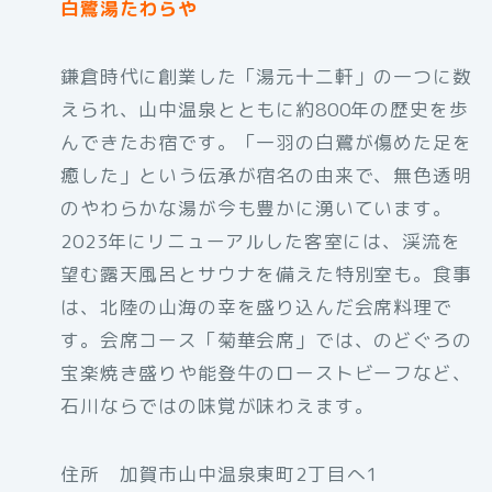
白鷺湯たわらや
鎌倉時代に創業した「湯元十二軒」の一つに数
えられ、山中温泉とともに約800年の歴史を歩
んできたお宿です。「一羽の白鷺が傷めた足を
癒した」という伝承が宿名の由来で、無色透明
のやわらかな湯が今も豊かに湧いています。
2023年にリニューアルした客室には、渓流を
望む露天風呂とサウナを備えた特別室も。食事
は、北陸の山海の幸を盛り込んだ会席料理で
す。会席コース「菊華会席」では、のどぐろの
宝楽焼き盛りや能登牛のローストビーフなど、
石川ならではの味覚が味わえます。
住所 加賀市山中温泉東町2丁目へ1