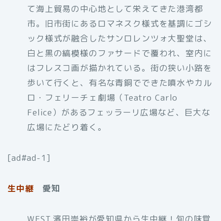
て海上貿易の中心地として栄えてきた港湾都
市。旧市街にあるロマネスク様式を基調にゴシ
ック様式が融合したサンロレンツォ大聖堂は、
白と黒の縞模様のファサードで覆われ、室内に
はフレスコ画が描かれている。街の狭い小路を
歩いて行くと、有名な青銅でできた噴水やカル
ロ・フェリーチェ劇場（Teatro Carlo
Felice）があるフェッラーリ広場など、巨大な
広場にたどり着く。
[ad#ad-1]
生中継
愛知
WEST.濱田崇裕が愛知県から生中継！旬の味覚