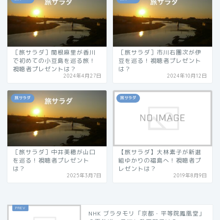
［旅サラダ］関根麻里が香川
［旅サラダ］市川右團次が伊
で初めての小豆島を巡る旅！
豆を巡る！視聴者プレゼント
視聴者プレゼントは？
は？
2024年4月27日
2024年10月12日
旅サラダ
旅サラダ
［旅サラダ］中井美穂が山口
【旅サラダ】大林素子が新選
を巡る！視聴者プレゼント
組ゆかりの福島へ！視聴者プ
は？
レゼントは？
2025年3月7日
2019年8月9日
NHK ブラタモリ「京都・平等院鳳凰堂」