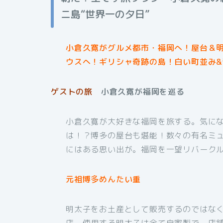
ニ島“世界一の夕日”
小倉久寛がグルメ都市・福岡へ！屋台＆明
ウスへ！ギリシャ奇跡の島！白い町並み
ゲストの旅
小倉久寛が福岡を巡る
小倉久寛が大好きな福岡を旅する。気にな
は！？博多の屋台も堪能！数々の有名ミ
にはある思い出が。福岡を一望リバーク
元祖博多めんたい重
明太子をお土産として販売するのではな
店。使用する明太子は全て自家製で、店