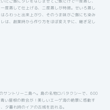
炊いたご飯にタレをなじませてご飯だけで一度蒸し、
う一度蒸して仕上げる、二度蒸しが特徴。せいろ蒸し
中はふわっと出来上がり、そのうま味がご飯にも染み
タレは、創業時から作り方をほぼ変えずに、継ぎ足し
のサントリーニ島へ。島の名物ロバタクシーで、600
と青い屋根の教会が！美しいエーゲ海の絶景に感動す
に、夕暮れ時のイアの古城を訪れる。