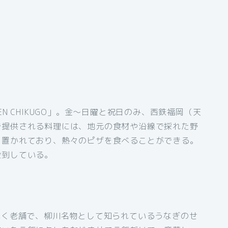
CHEN CHIKUGO」。金～日曜と祝日のみ、西鉄福岡（天
で提供される料理には、地元の食材や沿線で採れた野
も置かれており、熱々のピザを食べることができる。
殺到している。
続く老舗で、柳川名物として知られているうなぎのせ