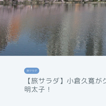
旅サラダ
【旅サラダ】小倉久寛が
明太子！