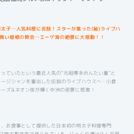
太子…人気料理に舌鼓！スターが集った(秘)ライブハ
&青い屋根の教会…エーゲ海の絶景に大感動！！
っていたという最近人気の“元祖博多めんたい重”と
ュージシャンを輩出した伝説のライブハウスへ…小倉
ルーズ&ネオン街が輝く中洲の夜景に感激！
く、お食事として提供した日本初の明太子料理専門
舗3階の製造所で作られている。じっくり漬け込んだ昆