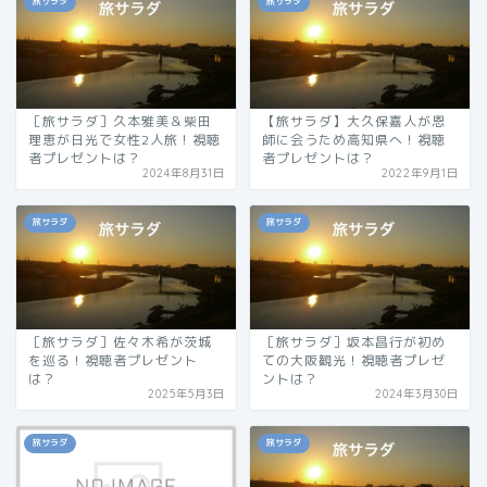
旅サラダ
旅サラダ
［旅サラダ］久本雅美＆柴田
【旅サラダ】大久保嘉人が恩
理恵が日光で女性2人旅！視聴
師に会うため高知県へ！視聴
者プレゼントは？
者プレゼントは？
2024年8月31日
2022年9月1日
旅サラダ
旅サラダ
［旅サラダ］佐々木希が茨城
［旅サラダ］坂本昌行が初め
を巡る！視聴者プレゼント
ての大阪観光！視聴者プレゼ
は？
ントは？
2025年5月3日
2024年3月30日
旅サラダ
旅サラダ