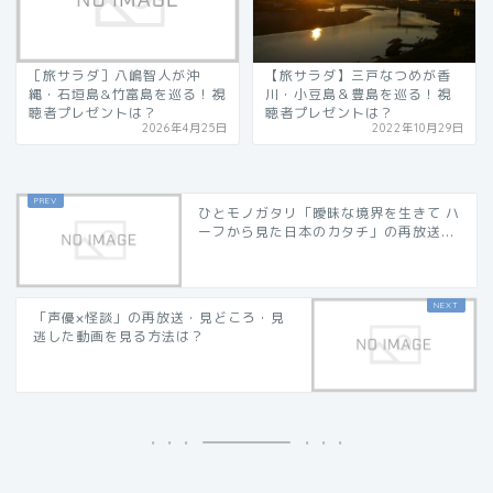
［旅サラダ］八嶋智人が沖
【旅サラダ】三戸なつめが香
縄・石垣島&竹富島を巡る！視
川・小豆島＆豊島を巡る！視
聴者プレゼントは？
聴者プレゼントは？
2026年4月25日
2022年10月29日
ひとモノガタリ「曖昧な境界を生きて ハ
ーフから見た日本のカタチ」の再放送...
「声優×怪談」の再放送・見どころ・見
逃した動画を見る方法は？