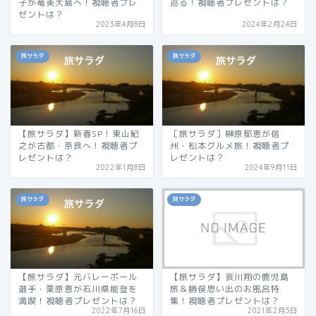
子が奄美大島へ！視聴者プレ
巡る！視聴者プレゼントは？
ゼントは？
2023年4月8日
2024年2月24日
旅サラダ
旅サラダ
【旅サラダ】新春SP！東山紀
［旅サラダ］榊原郁恵が信
之が古都・奈良へ！視聴者プ
州・松本グルメ旅！視聴者プ
レゼントは？
レゼントは？
2022年1月8日
2024年9月11日
旅サラダ
旅サラダ
【旅サラダ】元バレーボール
【旅サラダ】哀川翔の鹿児島
選手・栗原恵が石川県能登を
旅＆勝俣思い出のお風呂特
満喫！視聴者プレゼントは？
集！視聴者プレゼントは？
2022年7月16日
2021年2月5日