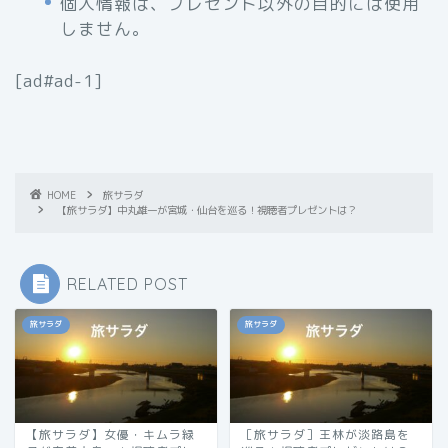
個人情報は、プレゼント以外の目的には使用
しません。
[ad#ad-1]
HOME
旅サラダ
【旅サラダ】中丸雄一が宮城・仙台を巡る！視聴者プレゼントは？
RELATED POST
旅サラダ
旅サラダ
【旅サラダ】女優・キムラ緑
［旅サラダ］王林が淡路島を