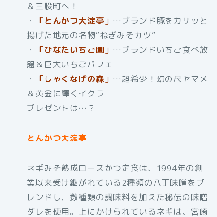
＆三股町へ！
・
「とんかつ大淀亭」
…ブランド豚をカリッと
揚げた地元の名物“ねぎみそカツ”
・
「ひなたいちご園」
…ブランドいちご食べ放
題＆巨大いちごパフェ
・
「しゃくなげの森」
…超希少！幻の尺ヤマメ
＆黄金に輝くイクラ
プレゼントは…？
とんかつ大淀亭
ネギみそ熟成ロースかつ定食は、1994年の創
業以来受け継がれている2種類の八丁味噌をブ
レンドし、数種類の調味料を加えた秘伝の味噌
ダレを使用。上にかけられているネギは、宮崎