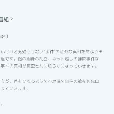
番組？
総合］
いけれど見過ごせない“事件”の意外な真相をあぶり出
番組です。謎の銅像の乱立、ネット越しの詐欺事件な
た事件の真相が調査と共に明らかになっていきます。
たちが、首をひねるような不思議な事件の数々を独自
迫っていきます。
す。