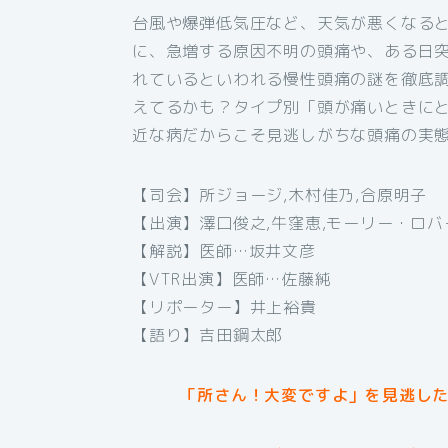
台風や爆弾低気圧など、天気が悪くなると
に、急増する原因不明の頭痛や、ある日
れているといわれる慢性頭痛の謎を徹底
えてるかも？タイプ別「頭が痛いときに
近な病だからこそ見逃しがちな頭痛の実
【司会】所ジョージ,木村佳乃,合原明子
【出演】澤口俊之,牛窪恵,モーリー・ロ
【解説】医師…坂井文彦
【VTR出演】医師…佐藤純
【リポーター】井上裕貴
【語り】吉田鋼太郎
「所さん！大変ですよ」を見逃した