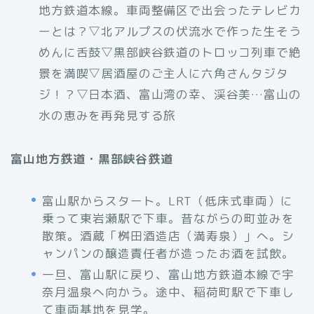
地方鉄道本線。車両整備区で出会ったテレビカ
ーとは？▽北アルプスの伏流水で作った生そう
めんに舌鼓▽黒部峡谷鉄道のトロッコ列車で絶
景を満喫▽居酒屋のご主人に六角さんタジタ
ジ！？▽日本酒、富山湾の幸、渓谷美…富山の
水の恵みを再発見する旅
富山地方鉄道・黒部峡谷鉄道
富山駅からスタート。LRT（低床式車両）に
乗って東岩瀬駅で下車。昔ながらの町並みを
散策。酒蔵「桝田酒造店（満寿泉）」へ。シ
ャンパンの醸造責任者が造ったお酒を試飲。
一旦、富山駅に戻り、富山地方鉄道本線で宇
奈月温泉へ向かう。途中、稲荷町駅で下車し
て車両基地を見学。