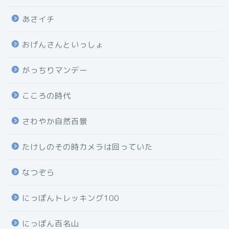
あさイチ
おげんさんといっしょ
がっちりマンデー
こころの時代
さわやか自然百景
たけしのその時カメラは回っていた
なつぞら
にっぽんトレッキング100
にっぽん百名山