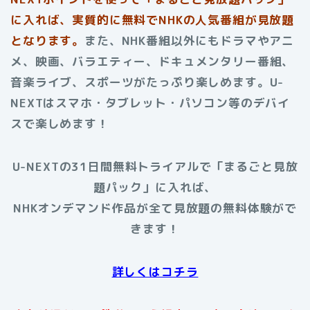
に入れば、実質的に無料でNHKの人気番組が見放題
となります。
また、NHK番組以外にもドラマやアニ
メ、映画、バラエティー、ドキュメンタリー番組、
音楽ライブ、スポーツがたっぷり楽しめます。U-
NEXTはスマホ・タブレット・パソコン等のデバイ
スで楽しめます！
U-NEXTの31日間無料トライアルで「まるごと見放
題パック」に入れば、
NHKオンデマンド作品が全て見放題の無料体験がで
きます！
詳しくはコチラ