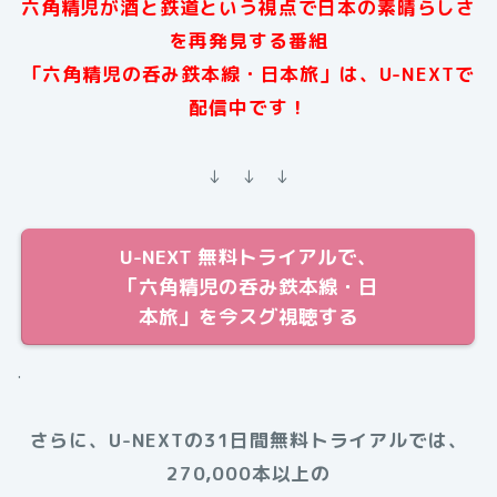
六角精児が酒と鉄道という視点で日本の素晴らしさ
を再発見する番組
「六角精児の呑み鉄本線・日本旅」は、U-NEXTで
配信中です！
↓ ↓ ↓
U-NEXT 無料トライアルで、
「六角精児の呑み鉄本線・日
本旅」を今スグ視聴する
.
さらに、U-NEXTの31日間無料トライアルでは、
270,000本以上の