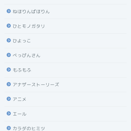
ねほりんぱほりん
ひとモノガタリ
ひよっこ
べっぴんさん
もふもふ
アナザーストーリーズ
アニメ
エール
カラダのヒミツ