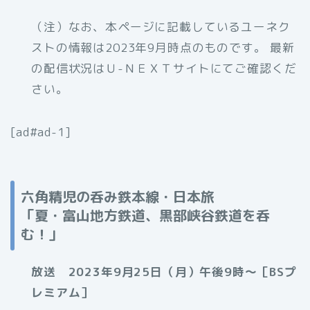
（注）なお、本ページに記載しているユーネク
ストの情報は2023年9月時点のものです。 最新
の配信状況はＵ-ＮＥＸＴサイトにてご確認くだ
さい。
[ad#ad-1]
六角精児の呑み鉄本線・日本旅
「夏・富山地方鉄道、黒部峡谷鉄道を呑
む！」
放送 2023年9月25日（月）午後9時～［BSプ
レミアム］