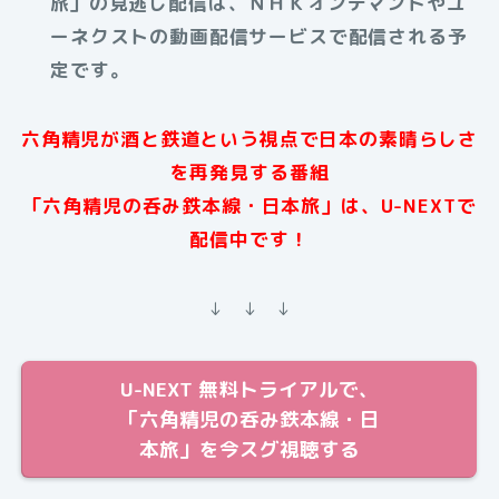
」の見逃し配信は、ＮＨＫオンデマンドやユ
旅
ーネクストの動画配信サービスで配信される予
定です。
六角精児が酒と鉄道という視点で日本の素晴らしさ
を再発見する番組
「六角精児の呑み鉄本線・日本旅」は、U-NEXTで
配信中です！
↓ ↓ ↓
U-NEXT 無料トライアルで、
「六角精児の呑み鉄本線・日
本旅」を今スグ視聴する