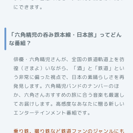
にできます。
「六角精児の呑み鉄本線・日本旅」ってどん
な番組？
俳優・六角精児さんが、全国の鉄道軌道上を彷
徨（さまよ）いながら、「酒」と「鉄道」とい
う非常に偏った視点で、日本の素晴らしさを再
発見します。六角精児バンドのナンバーのほ
か、六角さんおすすめの旅に合う音楽も厳選し
てお届けします。高感度なあなたに贈る新しい
エンターテインメント番組です。
乗り鉄、撮り鉄など鉄道ファンのジャンルにも