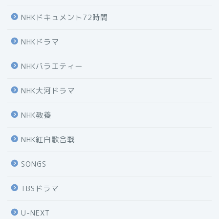
NHKドキュメント72時間
NHKドラマ
NHKバラエティー
NHK大河ドラマ
NHK教養
NHK紅白歌合戦
SONGS
TBSドラマ
U-NEXT