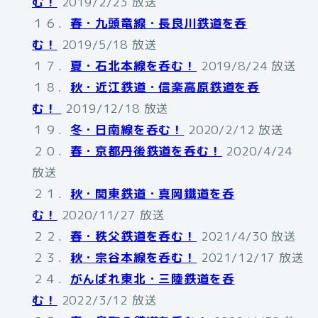
む！
2019/2/23 放送
１６．
春・九頭竜線・長良川鉄道を呑
む！
2019/5/18 放送
１７．
夏・石北本線を呑む！
2019/8/24 放送
１８．
秋・近江鉄道・信楽高原鉄道を呑
む！
2019/12/18 放送
１９．
冬・日南線を呑む！
2020/2/12 放送
２０．
春
・京都丹後鉄道を呑む！
2020/4/24
放送
２１．
秋
・関東鉄道・真岡鐵道を呑
む！
2020/11/27 放送
２２．
春
・秩父鉄道を呑む！
2021/4/30 放送
２３．
秋
・宗谷本線を呑む！
2021/12/17 放送
２４．
がんばれ東北・三陸鉄道
を呑
む！
2022/3/12 放送