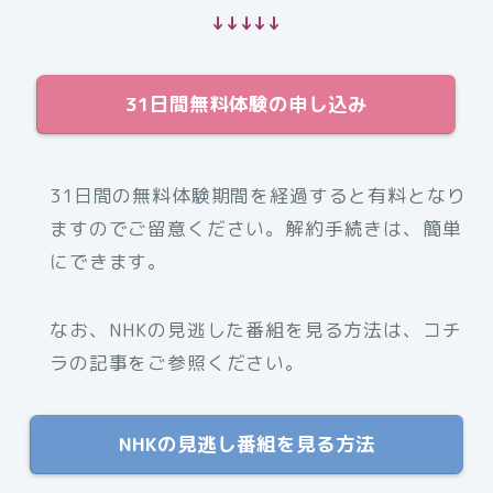
↓↓↓↓↓
31日間無料体験の申し込み
31日間の無料体験期間を経過すると有料となり
ますのでご留意ください。解約手続きは、簡単
にできます。
なお、NHKの見逃した番組を見る方法は、コチ
ラの記事をご参照ください。
NHKの見逃し番組を見る方法