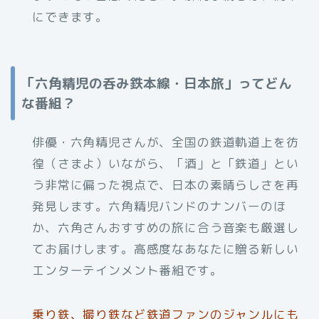
にできます。
「六角精児の呑み鉄本線・日本旅」ってどん
な番組？
俳優・六角精児さんが、全国の鉄道軌道上を彷
徨（さまよ）いながら、「酒」と「鉄道」とい
う非常に偏った視点で、日本の素晴らしさを再
発見します。六角精児バンドのナンバーのほ
か、六角さんおすすめの旅に合う音楽も厳選し
てお届けします。高感度なあなたに贈る新しい
エンターテインメント番組です。
乗り鉄、撮り鉄など鉄道ファンのジャンルにも