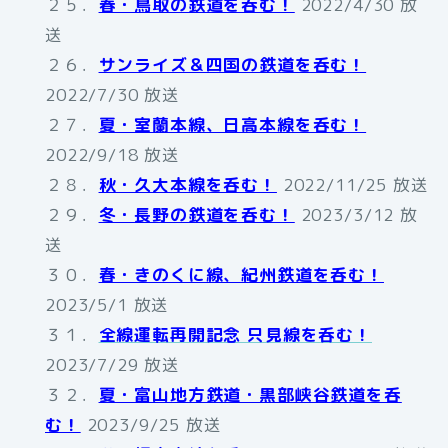
２５．
春・鳥取の鉄道を呑む！
2022/4/30 放
送
２６．
サンライズ＆四国の鉄道を呑む！
2022/7/30 放送
２７．
夏・室蘭本線、日高本線を呑む！
2022/9/18 放送
２８．
秋・久大本線を呑む！
2022/11/25 放送
２９．
冬・長野の鉄道を呑む！
2023/3/12 放
送
３０．
春・きのくに線、紀州鉄道を呑む！
2023/5/1 放送
３１．
全線運転再開記念 只見線を呑む！
2023/7/29 放送
３２．
夏・富山地方鉄道・黒部峡谷鉄道を呑
む！
2023/9/25 放送