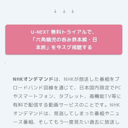
↓ ↓ ↓
U-NEXT 無料トライアルで、
「六角精児の呑み鉄本線・日
本旅」を今スグ視聴する
.
NHKオンデマンド
は、NHKが放送した番組をブ
ロードバンド回線を通じて、日本国内限定でPC
やスマートフォン、タブレット、高機能TV等に
有料で配信する動画サービスのことです。NHK
オンデマンドは、見逃してしまった番組やニュ
ース番組、そしてもう一度見たい過去に放送し