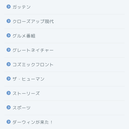
ガッテン
クローズアップ現代
グルメ番組
グレートネイチャー
コズミックフロント
ザ・ヒューマン
ストーリーズ
スポーツ
ダーウィンが来た！