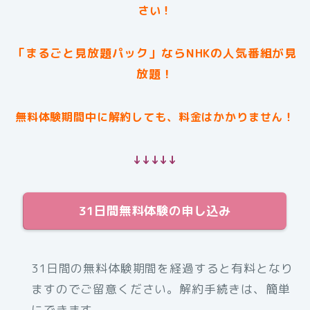
さい！
「まるごと見放題パック」ならNHKの人気番組が見
放題！
無料体験期間中に解約しても、料金はかかりません！
↓↓↓↓↓
31日間無料体験の申し込み
31日間の無料体験期間を経過すると有料となり
ますのでご留意ください。解約手続きは、簡単
にできます。