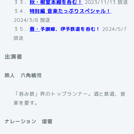
３３．
秋・根室本線を呑む！
2023/11/13 放送
３４．
特別編 音楽たっぷりスペシャル！
2024/3/8 放送
３５．
春・
予讃線、伊予鉄道を呑む！
2024/5/7
放送
出演者
旅人 六角精児
「呑み鉄」界のトップランナー。酒と鉄道、音
楽を愛す。
ナレーション 壇蜜