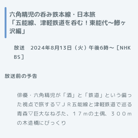
六角精児の呑み鉄本線・日本旅
「
五能線、津軽鉄道を呑む！東能代〜鯵ヶ
沢編」
放送 2024年8月13日（火）午後6時～［NHK
BS］
放送前の予告
俳優・六角精児が「酒」と「鉄道」という偏っ
た視点で旅する▽ＪＲ五能線と津軽鉄道で巡る
青森▽巨大なねぷた、１７ｍの土偶、３００ｍ
の木造橋にびっくり