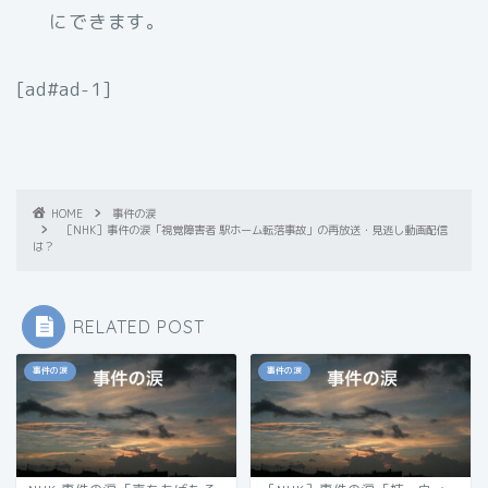
にできます。
[ad#ad-1]
HOME
事件の涙
［NHK］事件の涙「視覚障害者 駅ホーム転落事故」の再放送・見逃し動画配信
は？
RELATED POST
事件の涙
事件の涙