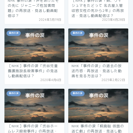
NHK 事件の涙「声をあげたそ
［NHK］事件の涙「姉、ウィ
の先に ジャニーズ性加害問
シュマをたどって 名古屋入管
題」の再放送・見逃し動画配
収容女性の死から2年」の再放
信は？
送・見逃し動画配信は？
2024年3月19日
2023年4月28日
事件の涙
事件の涙
［NHK］事件の涙「渋谷児童
NHK「事件の涙」の過去の放
養護施設長殺害事件」の見逃
送内容・再放送・見逃した動
し動画配信は？
画を見る方法は？
2020年4月6日
2025年2月22日
事件の涙
事件の涙
［NHK］事件の涙「渋谷ホー
NHK 事件の涙「桐島聡 仮面の
ムレス殴殺事件」の再放送・
逃亡劇」の再放送・見逃し動