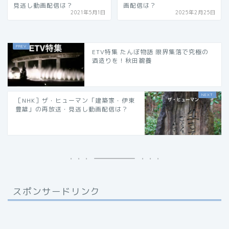
見逃し動画配信は？
画配信は？
2021年5月1日
2025年2月25日
ETV特集 たんぼ物語 限界集落で究極の
酒造りを！秋田鵜養
［NHK］ザ・ヒューマン「建築家・伊東
豊雄」の再放送・見逃し動画配信は？
スポンサードリンク