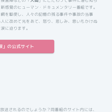
て捜査陣などの「
人間
」にこだわって事件に潜む知ら
く新感覚のヒューマン・ドキュメンタリー番組です。
ク網を駆使し、人々の記憶の残る事件や事故の当事
い人に改めて光をあて、怒り、悲しみ、思いもかけぬ
な涙に迫ります。
涙」の公式サイト
再放送されるのでしょうか？同番組のサイト内には、