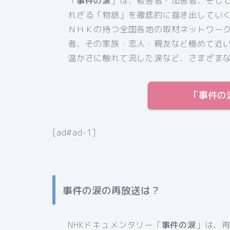
「
事件の涙
」は、被害者・加害者、そし
れざる「物語」を徹底的に描き出してい
ＮＨＫの持つ全国各地の取材ネットワー
者、その家族・恋人・親友など極めて近
温かさに触れて流した涙など、さまざま
「事件の
[ad#ad-1]
事件の涙
の再放送は？
NHKドキュメンタリー「
事件の涙
」は、