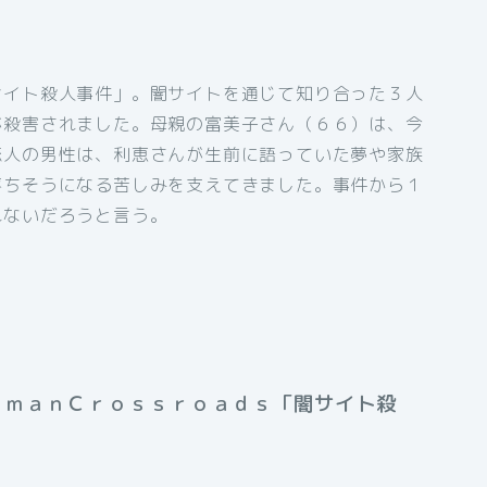
サイト殺人事件」。闇サイトを通じて知り合った３人
が殺害されました。母親の富美子さん（６６）は、今
恋人の男性は、利恵さんが生前に語っていた夢や家族
落ちそうになる苦しみを支えてきました。事件から１
れないだろうと言う。
ｕｍａｎＣｒｏｓｓｒｏａｄｓ「闇サイト殺