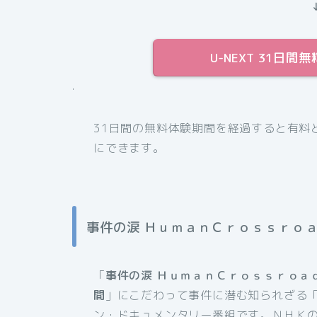
U-NEXT 31日
.
31日間の無料体験期間を経過すると有料
にできます。
事件の涙 ＨｕｍａｎＣｒｏｓｓｒｏ
「
事件の涙 ＨｕｍａｎＣｒｏｓｓｒｏａ
間
」にこだわって事件に潜む知られざる
ン・ドキュメンタリー番組です。ＮＨＫ