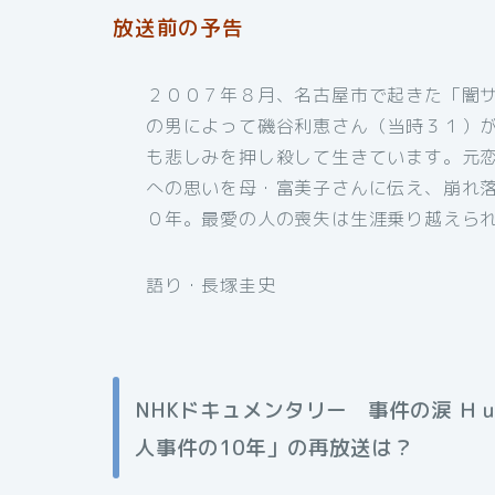
放送前の予告
２００７年８月、名古屋市で起きた「闇
の男によって磯谷利恵さん（当時３１）
も悲しみを押し殺して生きています。元
への思いを母・富美子さんに伝え、崩れ
０年。最愛の人の喪失は生涯乗り越えら
語り・長塚圭史
NHKドキュメンタリー
事件の涙 Ｈ
人事件の10年」
の再放送は？