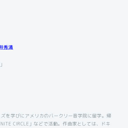
村井秀清
マ」
ャズを学びにアメリカのバークリー音学院に留学。帰
ITE CIRCLE」などで活動。作曲家としては、ドキ