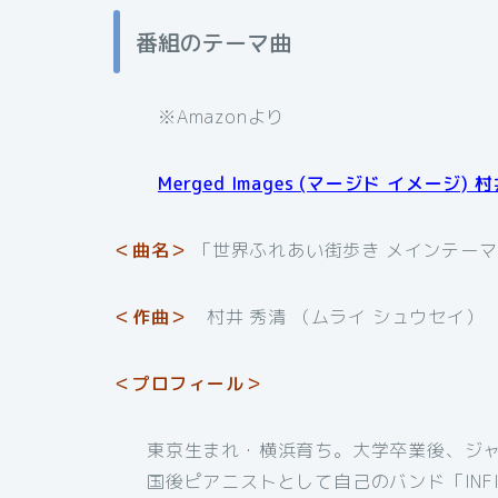
番組のテーマ曲
※Amazonより
Merged Images (マージド イメージ) 
＜曲名＞
「世界ふれあい街歩き メインテー
＜作曲＞
村井 秀清 （ムライ シュウセイ）
＜プロフィール＞
東京生まれ・横浜育ち。大学卒業後、ジ
国後ピアニストとして自己のバンド「INFIN