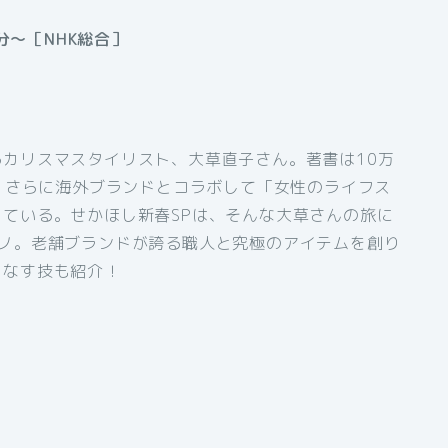
分〜［NHK総合］
カリスマスタイリスト、大草直子さん。著書は10万
上。さらに海外ブランドとコラボして「女性のライフス
ている。せかほし新春SPは、そんな大草さんの旅に
ラノ。老舗ブランドが誇る職人と究極のアイテムを創り
こなす技も紹介！