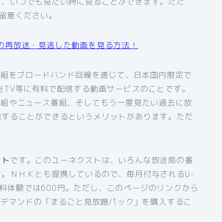
ら、いつでも見たい時に見ることができます。ただ
留意ください。
の再放送・見逃した動画を見る方法！
番組をブロードバンド回線を通じて、日本国内限定で
能TV等に有料で配信する動画サービスのことです。
番組やニュース番組、そしてもう一度見たい過去に放
聴することができるというメリットがあります。ただ
。
スト
です。このユーネクストは、いろんな放送局の番
。ＮＨＫとも提携しているので、毎月付与されるU-
間無料体験では600円。ただし、このページのリンクから
オンデマンドの「まるごと見放題パック」を購入するこ