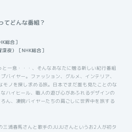
ってどんな番組？
HK総合］
曜深夜）［NHK総合］
っと一息・・・、そんなあなたに贈る新しい紀行番組
ップバイヤー。ファッション、グルメ、インテリア、
なモノを探し求める旅。日本でまだ誰も見たことのな
うなハイヒール、職人の遊び心があふれるデザインの
ちろん、凄腕バイヤーたちの肩ごしに世界中を旅する
の三浦春馬さんと歌手のJUJUさんというお2人が初タ