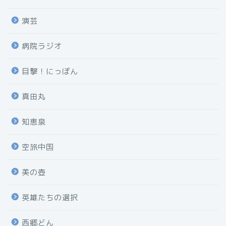
演芸
病院ラジオ
目撃！にっぽん
真田丸
知恵泉
空旅中国
美の壺
英雄たちの選択
西郷どん