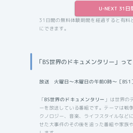
U-NEXT 
31日間の無料体験期間を経過すると有料
にできます。
「BS世界のドキュメンタリー」っ
放送 火曜日～木曜日の午前0時～［BS1
「
BS世界のドキュメンタリー
」は世界の
ーを放送している番組です。テーマは戦
クノロジー、音楽、ライフスタイルなど
せた大事件のその後を追った番組や家族
します。