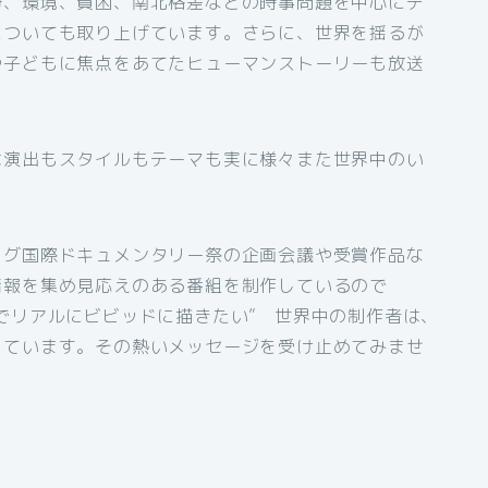
争、環境、貧困、南北格差などの時事問題を中心にテ
についても取り上げています。さらに、世界を揺るが
や子どもに焦点をあてたヒューマンストーリーも放送
は演出もスタイルもテーマも実に様々また世界中のい
ログ国際ドキュメンタリー祭の企画会議や受賞作品な
情報を集め見応えのある番組を制作しているので
でリアルにビビッドに描きたい” 世界中の制作者は、
っています。その熱いメッセージを受け止めてみませ