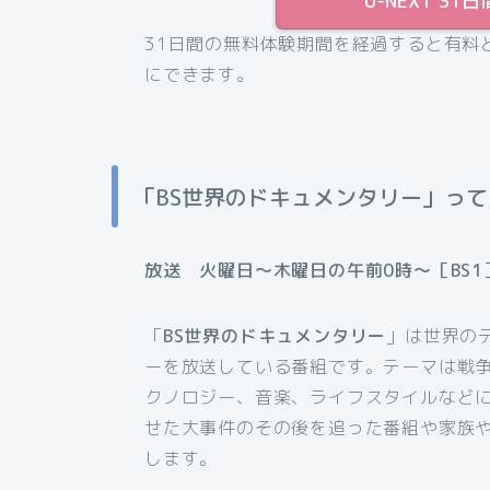
U-NEXT 
31日間の無料体験期間を経過すると有料
にできます。
「BS世界のドキュメンタリー」っ
放送 火曜日～木曜日の午前0時～［BS1
「
BS世界のドキュメンタリー
」は世界の
ーを放送している番組です。テーマは戦
クノロジー、音楽、ライフスタイルなど
せた大事件のその後を追った番組や家族
します。