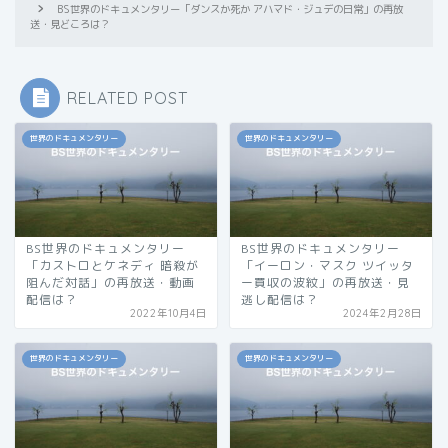
BS世界のドキュメンタリー「ダンスか死か アハマド・ジュデの日常」の再放
送・見どころは？
RELATED POST
世界のドキュメンタリー
世界のドキュメンタリー
BS世界のドキュメンタリー
BS世界のドキュメンタリー
「カストロとケネディ 暗殺が
「イーロン・マスク ツイッタ
阻んだ対話」の再放送・動画
ー買収の波紋」の再放送・見
配信は？
逃し配信は？
2022年10月4日
2024年2月28日
世界のドキュメンタリー
世界のドキュメンタリー