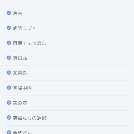
演芸
病院ラジオ
目撃！にっぽん
真田丸
知恵泉
空旅中国
美の壺
英雄たちの選択
西郷どん