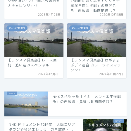
グや60代サブ3…春から始める
で劇的に速くなる！リサと千
大チャレンジSP！
晃が合宿に挑戦」の見どこ
ろ・再放送・動画配信は？
2023年4月21日
2020年10月18日
ランスマ倶楽部
ランスマ倶楽部
［ランスマ倶楽部］レース直
［ランスマ倶楽部］わがまま
前！追い込みスペシャル！
ボディ連合 カレーライスマラ
ソン！
2024年12月6日
2024年11月22日
NHKスペシャル「ドキュメント太平洋戦
争」の再放送・見逃し動画配信は？
NHK ドキュメント72時間「大阪コリア
タウンで会いましょう」の再放送・...