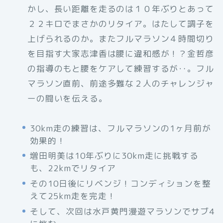
かし、長い距離を走るのは１０年ぶりとあって
２２キロでまさかのリタイア。はたして調子を
上げられるのか。またフルマラソン４時間切り
を目指す大家志津香は腰に違和感が！？金哲彦
の指導のもと腰をケアして練習するが‥。フル
マラソン直前、前途多難な２人のチャレンジャ
ーの闘いを伝える。
30km走の練習は、フルマラソンの1ヶ月前が
効果的！
増田明美は10年ぶりに30km走に挑戦する
も、22kmでリタイア
その10日後にリベンジ！コンディションを整
えて25km走を完走！
そして、次回は水戸黄門漫遊マラソンでサブ4