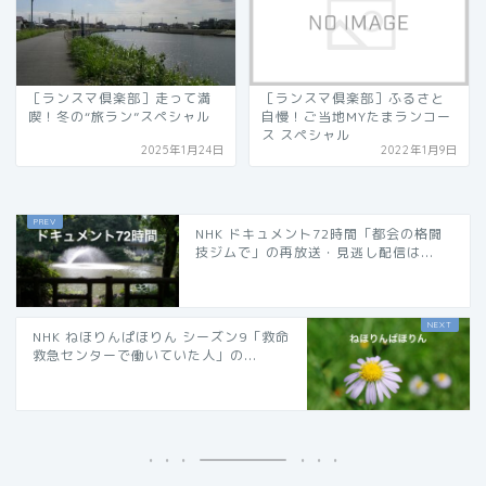
［ランスマ倶楽部］走って満
［ランスマ倶楽部］ふるさと
喫！冬の“旅ラン”スペシャル
自慢！ご当地MYたまランコー
ス スペシャル
2025年1月24日
2022年1月9日
NHK ドキュメント72時間「都会の格闘
技ジムで」の再放送・見逃し配信は...
NHK ねほりんぱほりん シーズン9「救命
救急センターで働いていた人」の...