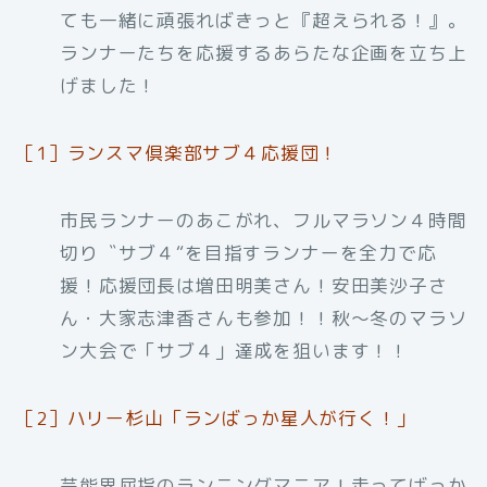
ても一緒に頑張ればきっと『超えられる！』。
ランナーたちを応援するあらたな企画を立ち上
げました！
［1］ランスマ倶楽部サブ４応援団！
市民ランナーのあこがれ、フルマラソン４時間
切り〝サブ４“を目指すランナーを全力で応
援！応援団長は増田明美さん！安田美沙子さ
ん・大家志津香さんも参加！！秋～冬のマラソ
ン大会で「サブ４」達成を狙います！！
［2］ハリー杉山「ランばっか星人が行く！」
芸能界屈指のランニングマニア！走ってばっか