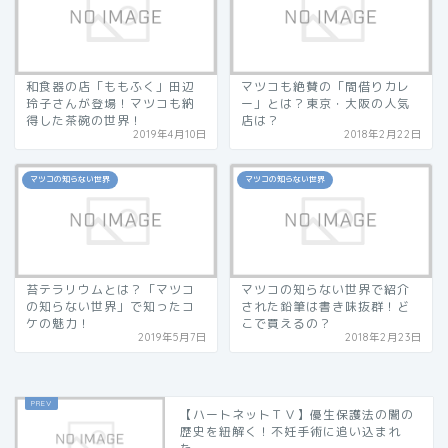
和食器の店「ももふく」田辺
マツコも絶賛の「間借りカレ
玲子さんが登場！マツコも納
ー」とは？東京・大阪の人気
得した茶碗の世界！
店は？
2019年4月10日
2018年2月22日
マツコの知らない世界
マツコの知らない世界
苔テラリウムとは？「マツコ
マツコの知らない世界で紹介
の知らない世界」で知ったコ
された鉛筆は書き味抜群！ど
ケの魅力！
こで買えるの？
2019年5月7日
2018年2月23日
【ハートネットＴＶ】優生保護法の闇の
歴史を紐解く！不妊手術に追い込まれ