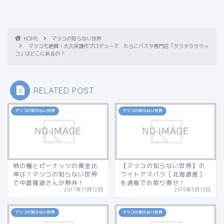
HOME
マツコの知らない世界
マツコも絶賛！大久保謙作プロデュース・たらこパスタ専門店「タラタラタラッ
コ」はどこにあるの？
RELATED POST
マツコの知らない世界
マツコの知らない世界
柿の種とピーナッツの黄金比
【マツコの知らない世界】ホ
率は？マツコの知らない世界
ワイトアスパラ［北海道産］
で中倉隆道さんが熱弁！
を通販でお取り寄せ！
2017年11月12日
2019年5月13日
マツコの知らない世界
マツコの知らない世界