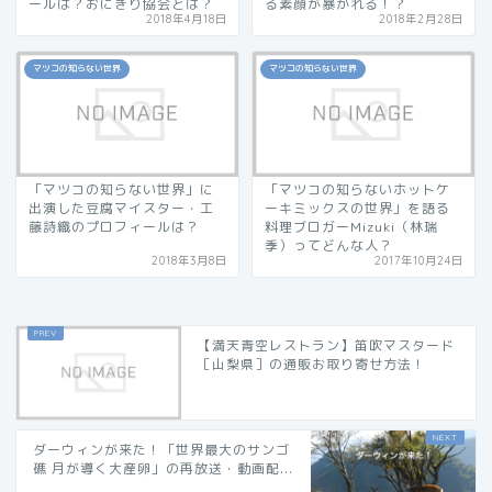
ールは？おにぎり協会とは？
る素顔が暴かれる！？
2018年4月18日
2018年2月28日
マツコの知らない世界
マツコの知らない世界
「マツコの知らない世界」に
「マツコの知らないホットケ
出演した豆腐マイスター・工
ーキミックスの世界」を語る
藤詩織のプロフィールは？
料理ブロガーMizuki（林瑞
季）ってどんな人？
2018年3月8日
2017年10月24日
【満天青空レストラン】笛吹マスタード
［山梨県］の通販お取り寄せ方法！
ダーウィンが来た！「世界最大のサンゴ
礁 月が導く大産卵」の再放送・動画配...