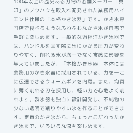
100年以上の歴史ある刃物の老舗メーカー「貝
印」のノウハウを取入れ開発された業務用ハイ
エンド仕様の「本格かき氷器」です。かき氷専
門店で食べるようなふわふわなかき氷が自宅で
手軽に楽しめます。一般的な過程洋かき氷器で
は、ハンドルを回す際に氷にかかる圧力が変わ
りやすく、削れる氷が均一でなく食感に影響を
与えていましたが、「本格かき氷器」本体には
業務用のかき氷器に採用されている、力を一定
に伝達できるウォームギアを内蔵。また、均質
に薄く削れる刃を採用し、軽い力で心地よく削
れます。製氷器も独自に設計開発し、不純物の
少ない透明で削りやすい氷を作ることができま
す。定番のかき氷から、ちょっとこだわったか
き氷まで、いろいろな涼を楽しめます。