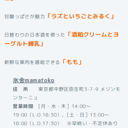
「ラズといちごとみるく」
甘酸っぱさが魅力
「酒粕クリームとヨ
日替わりの日本酒を使った
ーグルト練乳」
「もも」
新鮮な果肉を堪能できる
氷舍mamatoko
住 所
東京都中野区弥生町3-7-9 メゾンモ
ンターニュ
営業時間
[月・水・木］14:00～
19:00（L.O.18:30）、[土・日］13:00～
18:00（L.O.17:30） ※早終い・不定休あり