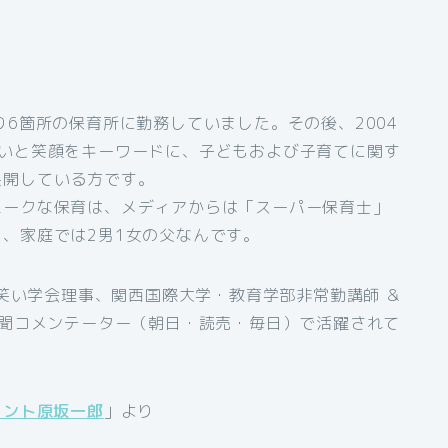
り6箇所の保育所に勤務していました。その後、2004
笑いと笑顔をキーワードに、子どもおよび子育てに関す
展開している方です。
ニークな保育は、メディアからは「スーパー保育士」
、家庭では2男1女の父なんです。
本笑い学会理事、関西国際大学・教育学部非常勤講師 ＆
新聞コメンテーター（朝日・読売・毎日）で活躍されて
タント原坂一郎
」より